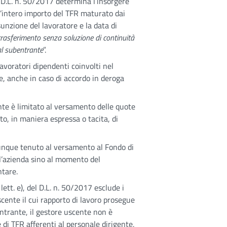
l D.L. n. 50/2017 determina l’insorgere
l’intero importo del TFR maturato dai
sunzione del lavoratore e la data di
trasferimento senza soluzione di continuità
al subentrante
”.
i lavoratori dipendenti coinvolti nel
, anche in caso di accordo in deroga
ente è limitato al versamento delle quote
to, in maniera espressa o tacita, di
unque tenuto al versamento al Fondo di
l’azienda sino al momento del
tare.
ett. e), del D.L. n. 50/2017 esclude i
scente il cui rapporto di lavoro prosegue
entrante, il gestore uscente non è
 di TFR afferenti al personale dirigente,