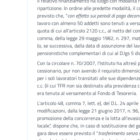
Il relativo finanziamento ha luogo con modalità r
ripartizione. In ordine alle predette modalità, il
previsto che, “
con effetto sui periodi di paga deco
lavoro con almeno 50 addetti sono tenuti a versa
quota di cui all'articolo 2120 c.c., al netto del con
comma, della legge 29 maggio 1982, n. 297, matu
(o, se successiva, dalla data di assunzione del la
pensionistiche complementari di cui al D.lgs 5 d
Con la circolare n. 70/2007, l’Istituto ha altresì 
cessionario, pur non avendo il requisito dimensio
per i soli lavoratori transitati alle sue dipendenz
c.c. (il cui TFR non sia destinato alla previdenz
era tenuta al versamento al Fondo di Tesoreria.
L’articolo 48, comma 7, lett. e), del D.L. 24 april
modificazioni, dalla legge 21 giugno 2017, n. 96,
promozione della concorrenza e la lotta all’evasio
locale”, dispone che, in caso di sostituzione del g
gara deve essere previsto il “
trasferimento senza so