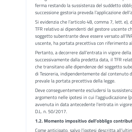
ferma restando la sussistenza del suddetto obbligo
successione gestoria preveda l’applicazione dell’a
Si evidenzia che l’articolo 48, comma 7, lett. e), 
TFR relativo ai dipendenti del gestore uscente c
soggetto subentrante deve essere versato all’INP
uscente, ha portata precettiva con riferimento al
Pertanto, a decorrere dall’entrata in vigore della
successivamente dalla predetta data, il TFR rela
che transitano alle dipendenze del soggetto sub
di Tesoreria, indipendentemente dal contenuto del
prevale la portata precettiva della legge.
Deve conseguentemente escludersi la sussistenza
argomento nelle ipotesi in cui l'aggiudicazione (pr
avvenuta in data antecedente l'entrata in vigore d
D.L. n. 50/2017.
1.2. Momento impositivo dell’obbligo contribu
Come anticipato, salvo l’ipotesi descritta all’ul