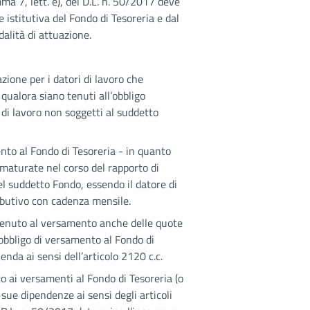
ma 7, lett. e), del D.L. n. 50/2017 deve
 istitutiva del Fondo di Tesoreria e dal
alità di attuazione.
ione per i datori di lavoro che
 qualora siano tenuti all’obbligo
i di lavoro non soggetti al suddetto
nto al Fondo di Tesoreria - in quanto
maturate nel corso del rapporto di
el suddetto Fondo, essendo il datore di
ributivo con cadenza mensile.
à tenuto al versamento anche delle quote
bbligo di versamento al Fondo di
nda ai sensi dell’articolo 2120 c.c.
o ai versamenti al Fondo di Tesoreria (o
 sue dipendenze ai sensi degli articoli