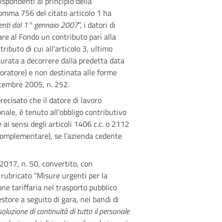
ispondenti al principio della
 comma 756 del citato articolo 1 ha
rrenti dal 1° gennaio 2007
”, i datori di
re al Fondo un contributo pari alla
tributo di cui all'articolo 3, ultimo
rata a decorrere dalla predetta data
voratore) e non destinata alle forme
icembre 2005, n. 252.
precisato che il datore di lavoro
nale, è tenuto all’obbligo contributivo
e ai sensi degli articoli 1406 c.c. o 2112
a complementare), se l’azienda cedente
e 2017, n. 50, convertito, con
 rubricato “Misure urgenti per la
ne tariffaria nel trasporto pubblico
estore a seguito di gara, nei bandi di
luzione di continuità di tutto il personale