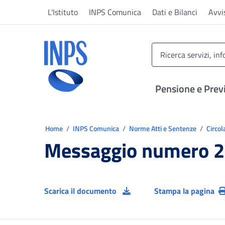
Vai al menu principale
Vai al contenuto principale
Vai al pie' di pagina
L'Istituto
INPS Comunica
Dati e Bilanci
Avvi
INPS ()
Pensione e Prev
Ti trovi in:
Home
INPS Comunica
Norme Atti e Sentenze
Circol
Messaggio numero 2
Scarica il documento
Stampa la pagina