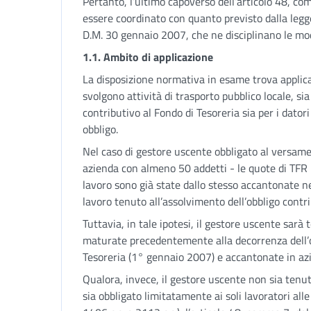
Pertanto, l’ultimo capoverso dell’articolo 48, com
essere coordinato con quanto previsto dalla legge
D.M. 30 gennaio 2007, che ne disciplinano le mod
1.1. Ambito di applicazione
La disposizione normativa in esame trova applicaz
svolgono attività di trasporto pubblico locale, sia
contributivo al Fondo di Tesoreria sia per i dator
obbligo.
Nel caso di gestore uscente obbligato al versame
azienda con almeno 50 addetti - le quote di TFR 
lavoro sono già state dallo stesso accantonate n
lavoro tenuto all’assolvimento dell’obbligo cont
Tuttavia, in tale ipotesi, il gestore uscente sar
maturate precedentemente alla decorrenza dell’o
Tesoreria (1° gennaio 2007) e accantonate in azie
Qualora, invece, il gestore uscente non sia tenut
sia obbligato limitatamente ai soli lavoratori alle