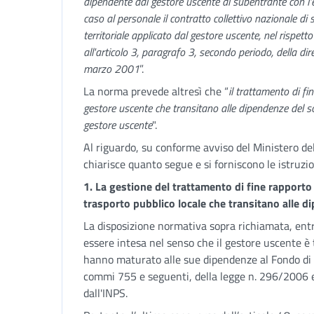
dipendente dal gestore uscente al subentrante con l'es
caso al personale il contratto collettivo nazionale di s
territoriale applicato dal gestore uscente, nel rispett
all'articolo 3, paragrafo 3, secondo periodo, della d
marzo 2001
”.
La norma prevede altresì che “
il trattamento di fi
gestore uscente che transitano alle dipendenze del s
gestore uscente
".
Al riguardo, su conforme avviso del Ministero del 
chiarisce quanto segue e si forniscono le istruzio
1. La gestione del trattamento di fine rapporto n
trasporto pubblico locale che transitano alle 
La disposizione normativa sopra richiamata, entr
essere intesa nel senso che il gestore uscente è 
hanno maturato alle sue dipendenze al Fondo di Tes
commi 755 e seguenti, della legge n. 296/2006 e 
dall'INPS.