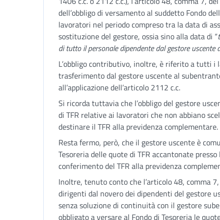
1406 c.c. o 2112 c.c.), l’articolo 48, comma 7, de
dell’obbligo di versamento al suddetto Fondo del
lavoratori nel periodo compreso tra la data di as
sostituzione del gestore, ossia sino alla data di “
di tutto il personale dipendente dal gestore uscente 
L’obbligo contributivo, inoltre, è riferito a tutti 
trasferimento dal gestore uscente al subentrante
all’applicazione dell’articolo 2112 c.c.
Si ricorda tuttavia che l’obbligo del gestore usc
di TFR relative ai lavoratori che non abbiano scel
destinare il TFR alla previdenza complementare.
Resta fermo, però, che il gestore uscente è com
Tesoreria delle quote di TFR accantonate presso 
conferimento del TFR alla previdenza complemen
Inoltre, tenuto conto che l’articolo 48, comma 7, l
dirigenti dal novero dei dipendenti del gestore u
senza soluzione di continuità con il gestore sub
obbligato a versare al Fondo di Tesoreria le quote