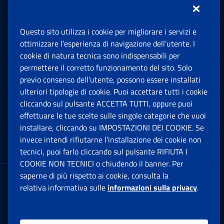
Inps.design
Questo sito utilizza i cookie per migliorare i servizi e
Sedi e Contatti
ottimizzare l’esperienza di navigazione dell’utente. I
Ap
cookie di natura tecnica sono indispensabili per
permettere il corretto funzionamento del sito. Solo
Software
previo consenso dell’utente, possono essere installati
Ap
ulteriori tipologie di cookie. Puoi accettare tutti i cookie
cliccando sul pulsante ACCETTA TUTTI, oppure puoi
Note Legali
effettuare le tue scelte sulle singole categorie che vuoi
Ap
installare, cliccando su IMPOSTAZIONI DEI COOKIE. Se
invece intendi rifiutarne l’installazione dei cookie non
App mobile
Ap
tecnici, puoi farlo cliccando sul pulsante RIFIUTA I
COOKIE NON TECNICI o chiudendo il banner. Per
saperne di più rispetto ai cookie, consulta la
Sede Legale
: Via Ciro il Grande, 21
relativa informativa sulle
informazioni sulla privacy
.
00144 Roma
P.IVA 02121151001