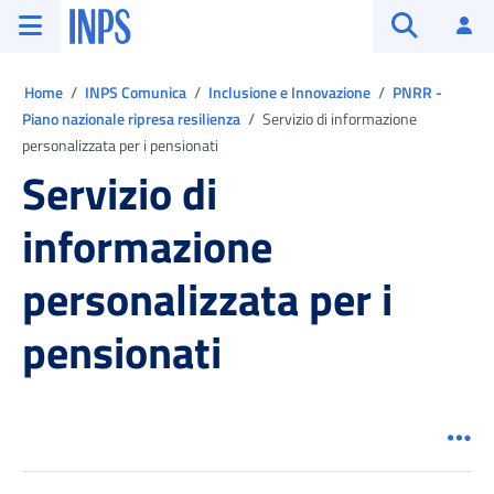
Vai al menu principale
Vai al contenuto principale
Vai al pie' di pagina
INPS ()
Ac
Apri cerca
Ti trovi in:
Home
INPS Comunica
Inclusione e Innovazione
PNRR -
Piano nazionale ripresa resilienza
Servizio di informazione
personalizzata per i pensionati
Servizio di
informazione
personalizzata per i
pensionati
Men