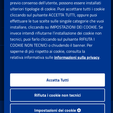
Software
previo consenso dell’utente, possono essere installati
Ap
ulteriori tipologie di cookie. Puoi accettare tutti i cookie
cliccando sul pulsante ACCETTA TUTTI, oppure puoi
Note Legali
effettuare le tue scelte sulle singole categorie che vuoi
Ap
installare, cliccando su IMPOSTAZIONI DEI COOKIE. Se
invece intendi rifiutarne l’installazione dei cookie non
App mobile
Ap
tecnici, puoi farlo cliccando sul pulsante RIFIUTA I
COOKIE NON TECNICI o chiudendo il banner. Per
saperne di più rispetto ai cookie, consulta la
Sede Legale
: Via Ciro il Grande, 21
relativa informativa sulle
informazioni sulla privacy
.
00144 Roma
P.IVA 02121151001
Accetta Tutti
Facebook: Apre una nuova finestra
Twitter: Apre una nuova finestra
Whatsapp: Apre una nuova fi
Youtube: Apre una nuo
Instagram: Apre
Linkedin:
Rs
Rifiuta i cookie non tecnici
www.inps.gov.it © 1997-2026
Impostazioni dei cookie