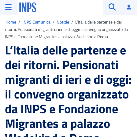
Vai al menu principale
Vai al contenuto principale
Vai al pie' di pagina
INPS ()
Ac
Apri cerca
Ti trovi in:
Home
INPS Comunica
Notizie
L’Italia delle partenze e dei
ritorni. Pensionati migranti di ieri e di oggi: il convegno organizzato da
INPS e Fondazione Migrantes a palazzo Wedekind a Roma
L’Italia delle partenze e
dei ritorni. Pensionati
migranti di ieri e di oggi:
il convegno organizzato
da INPS e Fondazione
Migrantes a palazzo