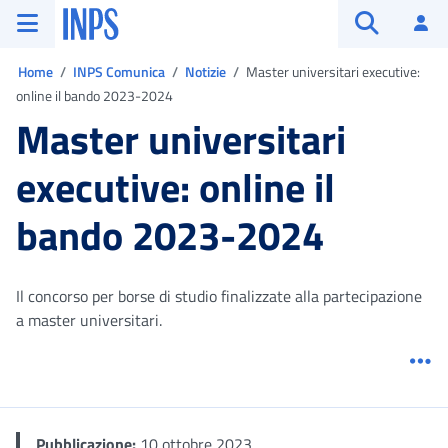
Vai al menu principale
Vai al contenuto principale
Vai al pie' di pagina
INPS ()
Ac
Apri cerca
Ti trovi in:
Home
INPS Comunica
Notizie
Master universitari executive:
online il bando 2023-2024
Master universitari
executive: online il
bando 2023-2024
Il concorso per borse di studio finalizzate alla partecipazione
a master universitari.
Me
Pubblicazione:
10 ottobre 2023