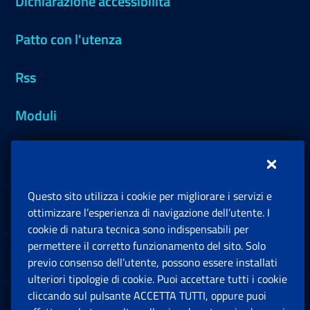
Dichiarazione accessibilità
Patto con l'utenza
Rss
Moduli
Inps.design
Questo sito utilizza i cookie per migliorare i servizi e
Sedi e Contatti
ottimizzare l’esperienza di navigazione dell’utente. I
Ap
cookie di natura tecnica sono indispensabili per
permettere il corretto funzionamento del sito. Solo
Software
previo consenso dell’utente, possono essere installati
Ap
ulteriori tipologie di cookie. Puoi accettare tutti i cookie
cliccando sul pulsante ACCETTA TUTTI, oppure puoi
Note Legali