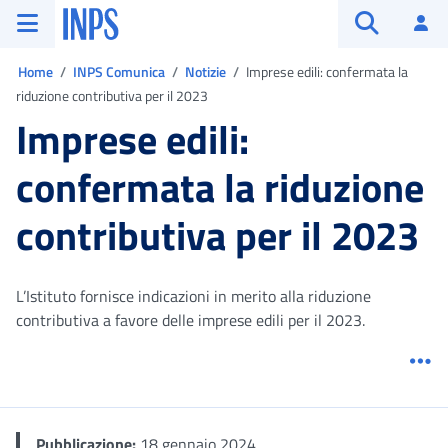
Vai al menu principale
Vai al contenuto principale
Vai al pie' di pagina
INPS ()
Ac
Apri cerca
Ti trovi in:
Home
INPS Comunica
Notizie
Imprese edili: confermata la
riduzione contributiva per il 2023
Imprese edili:
confermata la riduzione
contributiva per il 2023
L’Istituto fornisce indicazioni in merito alla riduzione
contributiva a favore delle imprese edili per il 2023.
Me
Pubblicazione:
18 gennaio 2024