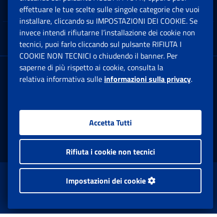
Note Legali
effettuare le tue scelte sulle singole categorie che vuoi
Ap
installare, cliccando su IMPOSTAZIONI DEI COOKIE. Se
invece intendi rifiutarne l’installazione dei cookie non
App mobile
Ap
tecnici, puoi farlo cliccando sul pulsante RIFIUTA I
COOKIE NON TECNICI o chiudendo il banner. Per
saperne di più rispetto ai cookie, consulta la
Sede Legale
: Via Ciro il Grande, 21
relativa informativa sulle
informazioni sulla privacy
.
00144 Roma
P.IVA 02121151001
Accetta Tutti
Facebook: Apre una nuova finestra
Twitter: Apre una nuova finestra
Whatsapp: Apre una nuova fi
Youtube: Apre una nuo
Instagram: Apre
Linkedin:
Rs
Rifiuta i cookie non tecnici
www.inps.gov.it © 1997-2026
Impostazioni dei cookie
Istituto Nazionale Previdenza Sociale.
Tutti i diritti riservati.