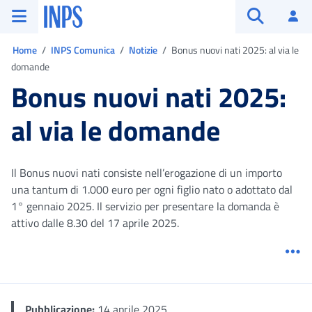
Vai al menu principale
Vai al contenuto principale
Vai al pie' di pagina
INPS ()
Ac
Apri cerca
Ti trovi in:
Home
INPS Comunica
Notizie
Bonus nuovi nati 2025: al via le
domande
Bonus nuovi nati 2025:
al via le domande
Il Bonus nuovi nati consiste nell’erogazione di un importo
una tantum di 1.000 euro per ogni figlio nato o adottato dal
1° gennaio 2025. Il servizio per presentare la domanda è
attivo dalle 8.30 del 17 aprile 2025.
Me
Pubblicazione:
14 aprile 2025