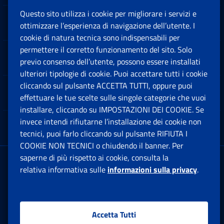
Questo sito utilizza i cookie per migliorare i servizi e
Sedi e Contatti
ottimizzare l’esperienza di navigazione dell’utente. I
Ap
cookie di natura tecnica sono indispensabili per
permettere il corretto funzionamento del sito. Solo
Software
previo consenso dell’utente, possono essere installati
Ap
ulteriori tipologie di cookie. Puoi accettare tutti i cookie
cliccando sul pulsante ACCETTA TUTTI, oppure puoi
Note Legali
effettuare le tue scelte sulle singole categorie che vuoi
Ap
installare, cliccando su IMPOSTAZIONI DEI COOKIE. Se
invece intendi rifiutarne l’installazione dei cookie non
App mobile
Ap
tecnici, puoi farlo cliccando sul pulsante RIFIUTA I
COOKIE NON TECNICI o chiudendo il banner. Per
saperne di più rispetto ai cookie, consulta la
Sede Legale
: Via Ciro il Grande, 21
relativa informativa sulle
informazioni sulla privacy
.
00144 Roma
P.IVA 02121151001
Accetta Tutti