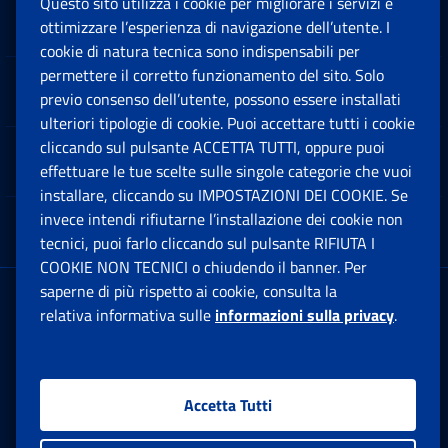
Questo sito utilizza i cookie per migliorare i servizi e
Sedi e Contatti
ottimizzare l’esperienza di navigazione dell’utente. I
Ap
cookie di natura tecnica sono indispensabili per
permettere il corretto funzionamento del sito. Solo
Software
previo consenso dell’utente, possono essere installati
Ap
ulteriori tipologie di cookie. Puoi accettare tutti i cookie
cliccando sul pulsante ACCETTA TUTTI, oppure puoi
Note Legali
effettuare le tue scelte sulle singole categorie che vuoi
Ap
installare, cliccando su IMPOSTAZIONI DEI COOKIE. Se
invece intendi rifiutarne l’installazione dei cookie non
App mobile
Ap
tecnici, puoi farlo cliccando sul pulsante RIFIUTA I
COOKIE NON TECNICI o chiudendo il banner. Per
saperne di più rispetto ai cookie, consulta la
Sede Legale
: Via Ciro il Grande, 21
relativa informativa sulle
informazioni sulla privacy
.
00144 Roma
P.IVA 02121151001
Accetta Tutti