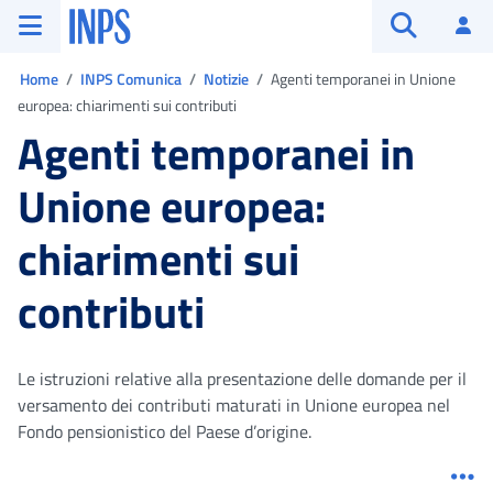
Vai al menu principale
Vai al contenuto principale
Vai al pie' di pagina
INPS ()
Ac
Apri cerca
Ti trovi in:
Home
INPS Comunica
Notizie
Agenti temporanei in Unione
europea: chiarimenti sui contributi
Agenti temporanei in
Unione europea:
chiarimenti sui
contributi
Le istruzioni relative alla presentazione delle domande per il
versamento dei contributi maturati in Unione europea nel
Fondo pensionistico del Paese d’origine.