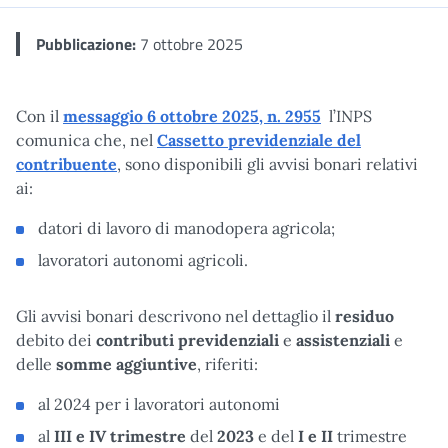
Pubblicazione:
7 ottobre 2025
Con il
messaggio 6 ottobre 2025, n. 2955
l’INPS
comunica che, nel
Cassetto previdenziale del
contribuente
, sono disponibili gli avvisi bonari relativi
ai:
datori di lavoro di manodopera agricola;
lavoratori autonomi agricoli.
Gli avvisi bonari descrivono nel dettaglio il
residuo
debito dei
contributi
previdenziali
e
assistenziali
e
delle
somme aggiuntive
, riferiti:
al 2024 per i lavoratori autonomi
al
III e IV trimestre
del
2023
e del
I e II
trimestre