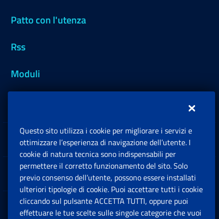
Patto con l'utenza
Rss
Moduli
Inps.design
Questo sito utilizza i cookie per migliorare i servizi e
Sedi e Contatti
ottimizzare l’esperienza di navigazione dell’utente. I
Ap
cookie di natura tecnica sono indispensabili per
permettere il corretto funzionamento del sito. Solo
Software
previo consenso dell’utente, possono essere installati
Ap
ulteriori tipologie di cookie. Puoi accettare tutti i cookie
cliccando sul pulsante ACCETTA TUTTI, oppure puoi
Note Legali
effettuare le tue scelte sulle singole categorie che vuoi
Ap