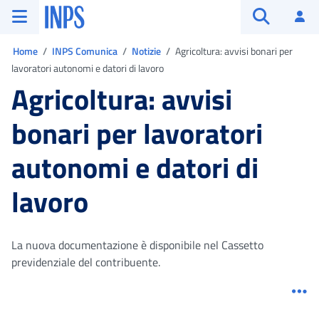
Vai al menu principale
Vai al contenuto principale
Vai al pie' di pagina
INPS ()
Ac
Apri cerca
Ti trovi in:
Home
INPS Comunica
Notizie
Agricoltura: avvisi bonari per
lavoratori autonomi e datori di lavoro
Agricoltura: avvisi
bonari per lavoratori
autonomi e datori di
lavoro
La nuova documentazione è disponibile nel Cassetto
previdenziale del contribuente.
Me