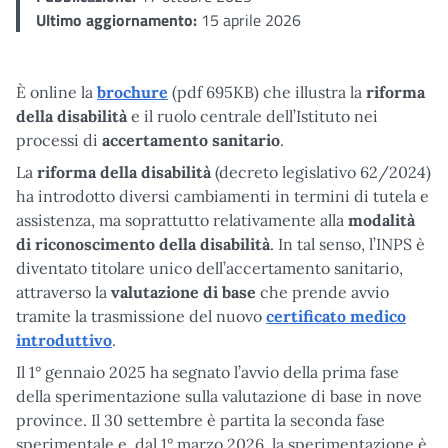
Ultimo aggiornamento:
15 aprile 2026
È online la
brochure
(pdf 695KB) che illustra la
riforma
della disabilità
e il ruolo centrale dell’Istituto nei
processi di
accertamento sanitario
.
La
riforma della disabilità
(decreto legislativo 62/2024)
ha introdotto diversi cambiamenti in termini di tutela e
assistenza, ma soprattutto relativamente alla
modalità
di riconoscimento della disabilità
. In tal senso, l’INPS è
diventato titolare unico dell’accertamento sanitario,
attraverso la
valutazione di base
che prende avvio
tramite la trasmissione del nuovo
certificato medico
introduttivo
.
Il 1° gennaio 2025 ha segnato l’avvio della prima fase
della sperimentazione sulla valutazione di base in nove
province. Il 30 settembre è partita la seconda fase
sperimentale e, dal 1° marzo 2026, la sperimentazione è