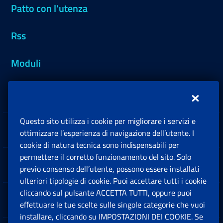
Patto con l'utenza
Rss
Moduli
Inps.design
Questo sito utilizza i cookie per migliorare i servizi e
Sedi e Contatti
ottimizzare l’esperienza di navigazione dell’utente. I
Ap
cookie di natura tecnica sono indispensabili per
permettere il corretto funzionamento del sito. Solo
Software
previo consenso dell’utente, possono essere installati
Ap
ulteriori tipologie di cookie. Puoi accettare tutti i cookie
cliccando sul pulsante ACCETTA TUTTI, oppure puoi
Note Legali
effettuare le tue scelte sulle singole categorie che vuoi
Ap
installare, cliccando su IMPOSTAZIONI DEI COOKIE. Se