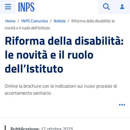
Vai al menu principale
Vai al contenuto principale
Vai al pie' di pagina
INPS ()
Ac
Apri cerca
Ti trovi in:
Home
INPS Comunica
Notizie
Riforma della disabilità: le
novità e il ruolo dell’Istituto
Riforma della disabilità:
le novità e il ruolo
dell’Istituto
Online la brochure con le indicazioni sui nuovi processi di
accertamento sanitario.
Me
Pubblicazione:
17 ottobre 2025