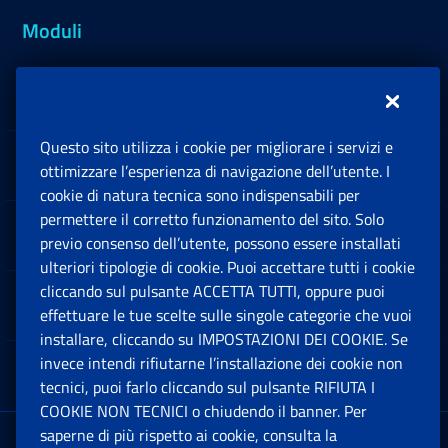
Moduli
Inps.design
Questo sito utilizza i cookie per migliorare i servizi e
Sedi e Contatti
ottimizzare l’esperienza di navigazione dell’utente. I
Ap
cookie di natura tecnica sono indispensabili per
permettere il corretto funzionamento del sito. Solo
Software
previo consenso dell’utente, possono essere installati
Ap
ulteriori tipologie di cookie. Puoi accettare tutti i cookie
cliccando sul pulsante ACCETTA TUTTI, oppure puoi
Note Legali
effettuare le tue scelte sulle singole categorie che vuoi
Ap
installare, cliccando su IMPOSTAZIONI DEI COOKIE. Se
invece intendi rifiutarne l’installazione dei cookie non
App mobile
Ap
tecnici, puoi farlo cliccando sul pulsante RIFIUTA I
COOKIE NON TECNICI o chiudendo il banner. Per
saperne di più rispetto ai cookie, consulta la