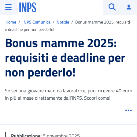
Vai al menu principale
Vai al contenuto principale
Vai al pie' di pagina
INPS ()
Ac
Apri cerca
Ti trovi in:
Home
INPS Comunica
Notizie
Bonus mamme 2025: requisiti
e deadline per non perderlo!
Bonus mamme 2025:
requisiti e deadline per
non perderlo!
Se sei una giovane mamma lavoratrice, puoi ricevere 40 euro
in più al mese direttamente dall’INPS. Scopri come!
Me
Pubblicazione:
5 novembre 2025