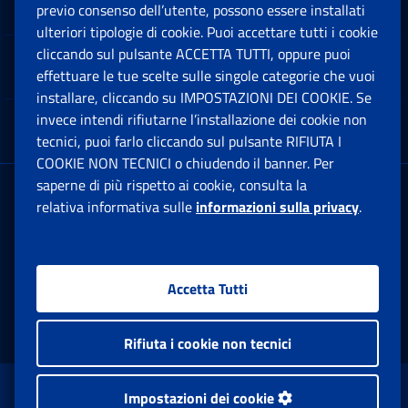
Software
previo consenso dell’utente, possono essere installati
Ap
ulteriori tipologie di cookie. Puoi accettare tutti i cookie
cliccando sul pulsante ACCETTA TUTTI, oppure puoi
Note Legali
effettuare le tue scelte sulle singole categorie che vuoi
Ap
installare, cliccando su IMPOSTAZIONI DEI COOKIE. Se
invece intendi rifiutarne l’installazione dei cookie non
App mobile
Ap
tecnici, puoi farlo cliccando sul pulsante RIFIUTA I
COOKIE NON TECNICI o chiudendo il banner. Per
saperne di più rispetto ai cookie, consulta la
Sede Legale
: Via Ciro il Grande, 21
relativa informativa sulle
informazioni sulla privacy
.
00144 Roma
P.IVA 02121151001
Accetta Tutti
Facebook: Apre una nuova finestra
Twitter: Apre una nuova finestra
Whatsapp: Apre una nuova fi
Youtube: Apre una nuo
Instagram: Apre
Linkedin:
Rs
Rifiuta i cookie non tecnici
www.inps.gov.it © 1997-2026
Impostazioni dei cookie