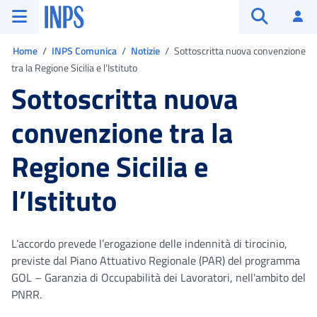
Vai al menu principale
Vai al contenuto principale
Vai al pie' di pagina
INPS ()
Ac
Apri cerca
Ti trovi in:
Home
INPS Comunica
Notizie
Sottoscritta nuova convenzione
tra la Regione Sicilia e l’Istituto
Sottoscritta nuova
convenzione tra la
Regione Sicilia e
l’Istituto
L’accordo prevede l’erogazione delle indennità di tirocinio,
previste dal Piano Attuativo Regionale (PAR) del programma
GOL – Garanzia di Occupabilità dei Lavoratori, nell'ambito del
PNRR.