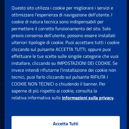
Questo sito utilizza i cookie per migliorare i servizi e
Sedi e Contatti
ottimizzare l’esperienza di navigazione dell’utente. I
Ap
cookie di natura tecnica sono indispensabili per
permettere il corretto funzionamento del sito. Solo
Software
previo consenso dell’utente, possono essere installati
Ap
ulteriori tipologie di cookie. Puoi accettare tutti i cookie
cliccando sul pulsante ACCETTA TUTTI, oppure puoi
Note Legali
effettuare le tue scelte sulle singole categorie che vuoi
Ap
installare, cliccando su IMPOSTAZIONI DEI COOKIE. Se
invece intendi rifiutarne l’installazione dei cookie non
App mobile
Ap
tecnici, puoi farlo cliccando sul pulsante RIFIUTA I
COOKIE NON TECNICI o chiudendo il banner. Per
saperne di più rispetto ai cookie, consulta la
Sede Legale
: Via Ciro il Grande, 21
relativa informativa sulle
informazioni sulla privacy
.
00144 Roma
P.IVA 02121151001
Accetta Tutti