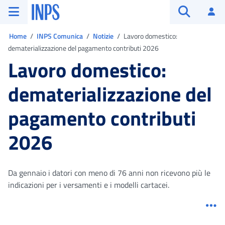
Vai al menu principale
Vai al contenuto principale
Vai al pie' di pagina
INPS ()
Ac
Apri cerca
Ti trovi in:
Home
INPS Comunica
Notizie
Lavoro domestico:
dematerializzazione del pagamento contributi 2026
Lavoro domestico:
dematerializzazione del
pagamento contributi
2026
Da gennaio i datori con meno di 76 anni non ricevono più le
indicazioni per i versamenti e i modelli cartacei.
Me