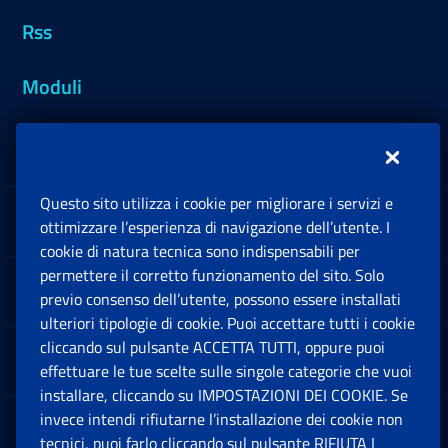
Rss
Moduli
Inps.design
Questo sito utilizza i cookie per migliorare i servizi e
Sedi e Contatti
ottimizzare l’esperienza di navigazione dell’utente. I
Ap
cookie di natura tecnica sono indispensabili per
permettere il corretto funzionamento del sito. Solo
Software
previo consenso dell’utente, possono essere installati
Ap
ulteriori tipologie di cookie. Puoi accettare tutti i cookie
cliccando sul pulsante ACCETTA TUTTI, oppure puoi
Note Legali
effettuare le tue scelte sulle singole categorie che vuoi
Ap
installare, cliccando su IMPOSTAZIONI DEI COOKIE. Se
invece intendi rifiutarne l’installazione dei cookie non
App mobile
Ap
tecnici, puoi farlo cliccando sul pulsante RIFIUTA I