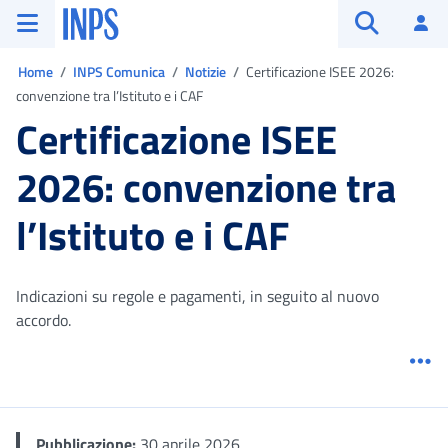
Vai al menu principale
Vai al contenuto principale
Vai al pie' di pagina
INPS ()
Ac
Apri cerca
Ti trovi in:
Home
INPS Comunica
Notizie
Certificazione ISEE 2026:
convenzione tra l’Istituto e i CAF
Certificazione ISEE
2026: convenzione tra
l’Istituto e i CAF
Indicazioni su regole e pagamenti, in seguito al nuovo
accordo.
Me
Pubblicazione:
30 aprile 2026