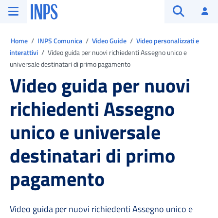
Vai al menu principale
Vai al contenuto principale
Vai al pie' di pagina
INPS ()
Ac
Apri cerca
Ti trovi in:
Home
INPS Comunica
Video Guide
Video personalizzati e
interattivi
Video guida per nuovi richiedenti Assegno unico e
universale destinatari di primo pagamento
Video guida per nuovi
richiedenti Assegno
unico e universale
destinatari di primo
pagamento
Video guida per nuovi richiedenti Assegno unico e