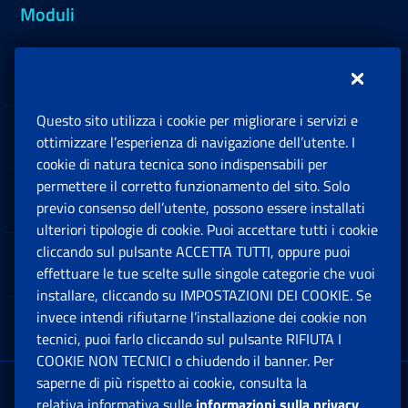
Moduli
Inps.design
Questo sito utilizza i cookie per migliorare i servizi e
Sedi e Contatti
ottimizzare l’esperienza di navigazione dell’utente. I
Ap
cookie di natura tecnica sono indispensabili per
permettere il corretto funzionamento del sito. Solo
Software
previo consenso dell’utente, possono essere installati
Ap
ulteriori tipologie di cookie. Puoi accettare tutti i cookie
cliccando sul pulsante ACCETTA TUTTI, oppure puoi
Note Legali
effettuare le tue scelte sulle singole categorie che vuoi
Ap
installare, cliccando su IMPOSTAZIONI DEI COOKIE. Se
invece intendi rifiutarne l’installazione dei cookie non
App mobile
Ap
tecnici, puoi farlo cliccando sul pulsante RIFIUTA I
COOKIE NON TECNICI o chiudendo il banner. Per
saperne di più rispetto ai cookie, consulta la
Sede Legale
: Via Ciro il Grande, 21
relativa informativa sulle
informazioni sulla privacy
.