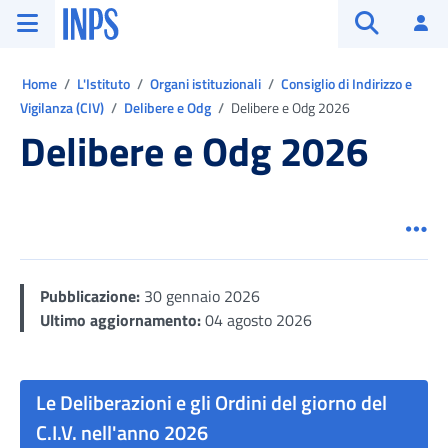
Vai al menu principale
Vai al contenuto principale
Vai al pie' di pagina
INPS ()
Ac
Apri cerca
Ti trovi in:
Home
L'Istituto
Organi istituzionali
Consiglio di Indirizzo e
Vigilanza (CIV)
Delibere e Odg
Delibere e Odg 2026
Delibere e Odg 2026
Men
Pubblicazione:
30 gennaio 2026
Ultimo aggiornamento:
04 agosto 2026
Le Deliberazioni e gli Ordini del giorno del
C.I.V. nell'anno 2026