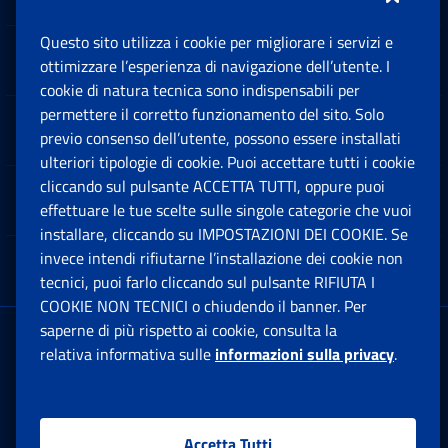
Questo sito utilizza i cookie per migliorare i servizi e
Sedi e Contatti
ottimizzare l’esperienza di navigazione dell’utente. I
Ap
cookie di natura tecnica sono indispensabili per
permettere il corretto funzionamento del sito. Solo
Software
previo consenso dell’utente, possono essere installati
Ap
ulteriori tipologie di cookie. Puoi accettare tutti i cookie
cliccando sul pulsante ACCETTA TUTTI, oppure puoi
Note Legali
effettuare le tue scelte sulle singole categorie che vuoi
Ap
installare, cliccando su IMPOSTAZIONI DEI COOKIE. Se
invece intendi rifiutarne l’installazione dei cookie non
App mobile
Ap
tecnici, puoi farlo cliccando sul pulsante RIFIUTA I
COOKIE NON TECNICI o chiudendo il banner. Per
saperne di più rispetto ai cookie, consulta la
Sede Legale
: Via Ciro il Grande, 21
relativa informativa sulle
informazioni sulla privacy
.
00144 Roma
P.IVA 02121151001
Accetta Tutti