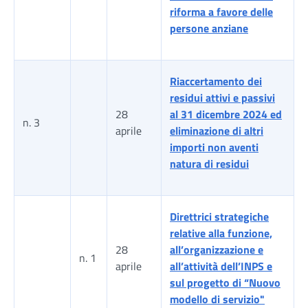
riforma a favore delle
persone anziane
Riaccertamento dei
residui attivi e passivi
28
al 31 dicembre 2024 ed
n. 3
aprile
eliminazione di altri
importi non aventi
natura di residui
Direttrici strategiche
relative alla funzione,
28
all’organizzazione e
n. 1
aprile
all’attività dell’INPS e
sul progetto di “Nuovo
modello di servizio"