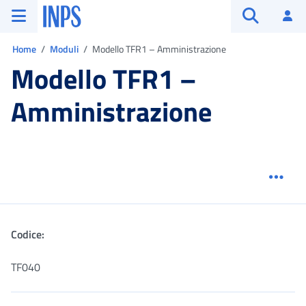
Vai al menu principale
Vai al contenuto principale
Vai al pie' di pagina
INPS ()
Ac
Apri cerca
Ti trovi in:
Home
Moduli
Modello TFR1 – Amministrazione
Modello TFR1 –
Amministrazione
Menu
Codice:
TF040