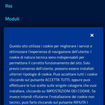
Rss
Moduli
Inps.design
Questo sito utilizza i cookie per migliorare i servizi e
Sedi e Contatti
ottimizzare l’esperienza di navigazione dell’utente. I
Ap
cookie di natura tecnica sono indispensabili per
permettere il corretto funzionamento del sito. Solo
Software
previo consenso dell’utente, possono essere installati
Ap
ulteriori tipologie di cookie. Puoi accettare tutti i cookie
cliccando sul pulsante ACCETTA TUTTI, oppure puoi
Note Legali
effettuare le tue scelte sulle singole categorie che vuoi
Ap
installare, cliccando su IMPOSTAZIONI DEI COOKIE. Se
invece intendi rifiutarne l’installazione dei cookie non
App mobile
Ap
tecnici, puoi farlo cliccando sul pulsante RIFIUTA I