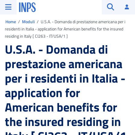
Vai al menu principale
Vai al contenuto principale
Vai al pie' di pagina
INPS ()
Ac
Apri cerca
Ti trovi in:
Home
Moduli
U.S.A. - Domanda di prestazione americana per i
residenti in Italia - application for American benefits for the insured
residing in Italy [ CI263 - IT/USA/1 ]
U.S.A. - Domanda di
prestazione americana
per i residenti in Italia -
application for
American benefits for
the insured residing in