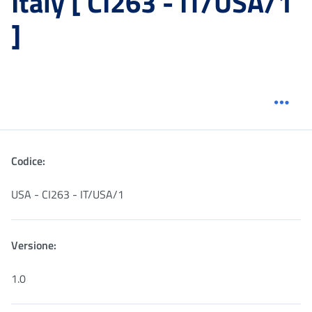
Italy [ CI263 - IT/USA/1
]
Menu
Codice:
USA - CI263 - IT/USA/1
Versione:
1.0