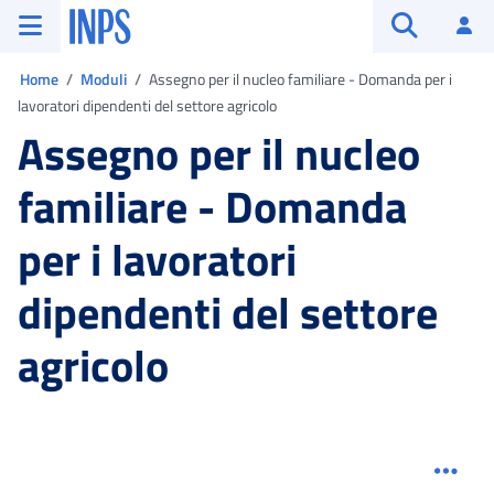
Vai al menu principale
Vai al contenuto principale
Vai al pie' di pagina
INPS ()
Ac
Apri cerca
Ti trovi in:
Home
Moduli
Assegno per il nucleo familiare - Domanda per i
lavoratori dipendenti del settore agricolo
Assegno per il nucleo
familiare - Domanda
per i lavoratori
dipendenti del settore
agricolo