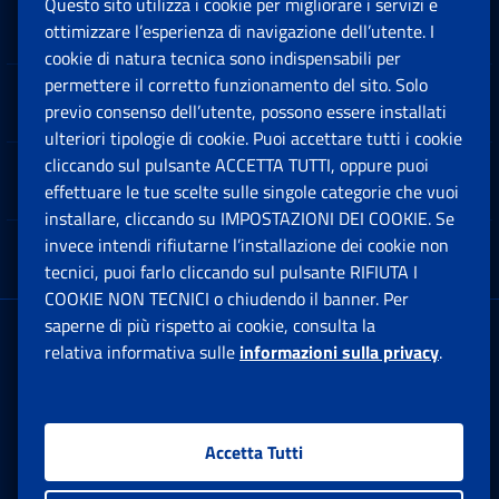
Questo sito utilizza i cookie per migliorare i servizi e
Sedi e Contatti
ottimizzare l’esperienza di navigazione dell’utente. I
Ap
cookie di natura tecnica sono indispensabili per
permettere il corretto funzionamento del sito. Solo
Software
previo consenso dell’utente, possono essere installati
Ap
ulteriori tipologie di cookie. Puoi accettare tutti i cookie
cliccando sul pulsante ACCETTA TUTTI, oppure puoi
Note Legali
effettuare le tue scelte sulle singole categorie che vuoi
Ap
installare, cliccando su IMPOSTAZIONI DEI COOKIE. Se
invece intendi rifiutarne l’installazione dei cookie non
App mobile
Ap
tecnici, puoi farlo cliccando sul pulsante RIFIUTA I
COOKIE NON TECNICI o chiudendo il banner. Per
saperne di più rispetto ai cookie, consulta la
Sede Legale
: Via Ciro il Grande, 21
relativa informativa sulle
informazioni sulla privacy
.
00144 Roma
P.IVA 02121151001
Accetta Tutti