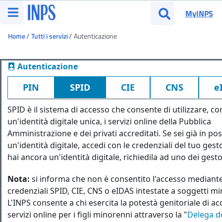
Vai al menu principale
MyINPS
Apri menu
Apri cerca
Ti trovi in:
Home
Tutti i servizi
Autenticazione
Autenticazione
PIN
SPID
CIE
CNS
e
SPID è il sistema di accesso che consente di utilizzare, co
un'identità digitale unica, i servizi online della Pubblica
Amministrazione e dei privati accreditati. Se sei già in po
un'identità digitale, accedi con le credenziali del tuo ges
hai ancora un'identità digitale, richiedila ad uno dei gesto
Nota:
si informa che non è consentito l'accesso mediant
credenziali SPID, CIE, CNS o eIDAS intestate a soggetti m
L'INPS consente a chi esercita la potestà genitoriale di ac
servizi online per i figli minorenni attraverso la "
Delega de