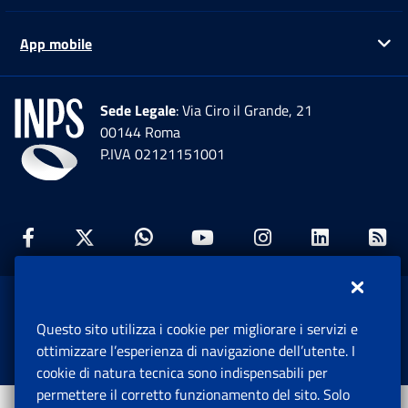
App mobile
Ap
Sede Legale
: Via Ciro il Grande, 21
00144 Roma
P.IVA 02121151001
Facebook: Apre una nuova finestra
Twitter: Apre una nuova finestra
Whatsapp: Apre una nuova fi
Youtube: Apre una nuo
Instagram: Apre
Linkedin:
Rs
www.inps.gov.it © 1997-2026
Questo sito utilizza i cookie per migliorare i servizi e
Istituto Nazionale Previdenza Sociale.
ottimizzare l’esperienza di navigazione dell’utente. I
Tutti i diritti riservati.
cookie di natura tecnica sono indispensabili per
permettere il corretto funzionamento del sito. Solo