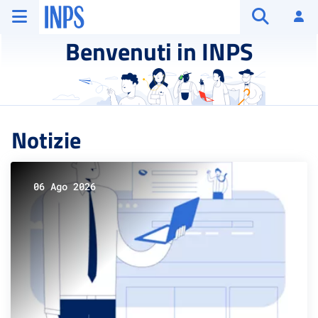
Vai al menu principale
Vai al contenuto principale
Vai al pie' di pagina
INPS ()
Ac
Apri cerca
Benvenuti in INPS
Notizie
06 Ago 2026