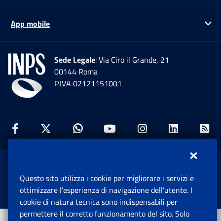
App mobile
Ap
Sede Legale
: Via Ciro il Grande, 21
00144 Roma
P.IVA 02121151001
Facebook: Apre una nuova finestra
Twitter: Apre una nuova finestra
Whatsapp: Apre una nuova fi
Youtube: Apre una nuo
Instagram: Apre
Linkedin:
Rs
www.inps.gov.it © 1997-2026
Questo sito utilizza i cookie per migliorare i servizi e
Istituto Nazionale Previdenza Sociale.
ottimizzare l’esperienza di navigazione dell’utente. I
Tutti i diritti riservati.
cookie di natura tecnica sono indispensabili per
permettere il corretto funzionamento del sito. Solo