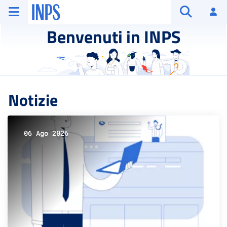
Vai al menu principale
Vai al contenuto principale
Vai al pie' di pagina
INPS ()
Ac
Apri cerca
Benvenuti in INPS
Notizie
06 Ago 2026