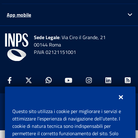
App mobile
Ap
Sede Legale
: Via Ciro il Grande, 21
00144 Roma
P.IVA 02121151001
Facebook: Apre una nuova finestra
Twitter: Apre una nuova finestra
Whatsapp: Apre una nuova fi
Youtube: Apre una nuo
Instagram: Apre
Linkedin:
Rs
www.inps.gov.it © 1997-2026
Questo sito utilizza i cookie per migliorare i servizi e
Istituto Nazionale Previdenza Sociale.
ottimizzare l’esperienza di navigazione dell’utente. I
Tutti i diritti riservati.
cookie di natura tecnica sono indispensabili per
permettere il corretto funzionamento del sito. Solo