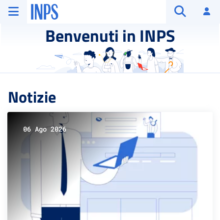
Vai al menu principale
Vai al contenuto principale
Vai al pie' di pagina
INPS ()
Ac
Apri cerca
Benvenuti in INPS
Notizie
06 Ago 2026