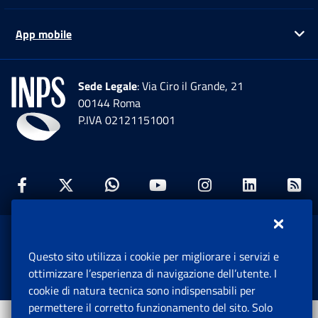
App mobile
Ap
Sede Legale
: Via Ciro il Grande, 21
00144 Roma
P.IVA 02121151001
Facebook: Apre una nuova finestra
Twitter: Apre una nuova finestra
Whatsapp: Apre una nuova fi
Youtube: Apre una nuo
Instagram: Apre
Linkedin:
Rs
www.inps.gov.it © 1997-2026
Questo sito utilizza i cookie per migliorare i servizi e
Istituto Nazionale Previdenza Sociale.
ottimizzare l’esperienza di navigazione dell’utente. I
Tutti i diritti riservati.
cookie di natura tecnica sono indispensabili per
permettere il corretto funzionamento del sito. Solo