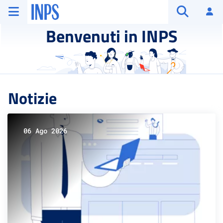
Vai al menu principale
Vai al contenuto principale
Vai al pie' di pagina
INPS ()
Ac
Apri cerca
Benvenuti in INPS
Notizie
06 Ago 2026