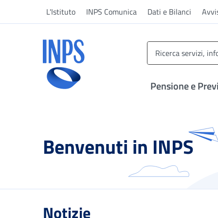
Vai al menu principale
Vai al contenuto principale
Vai al pie' di pagina
L'Istituto
INPS Comunica
Dati e Bilanci
Avvi
INPS ()
Pensione e Prev
Benvenuti in INPS
Notizie