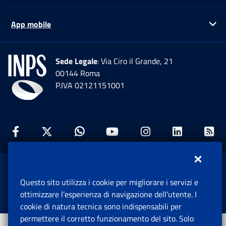
App mobile
Ap
Sede Legale
: Via Ciro il Grande, 21
00144 Roma
P.IVA 02121151001
Facebook: Apre una nuova finestra
Twitter: Apre una nuova finestra
Whatsapp: Apre una nuova fi
Youtube: Apre una nuo
Instagram: Apre
Linkedin:
Rs
www.inps.gov.it © 1997-2026
Questo sito utilizza i cookie per migliorare i servizi e
Istituto Nazionale Previdenza Sociale.
ottimizzare l’esperienza di navigazione dell’utente. I
Tutti i diritti riservati.
cookie di natura tecnica sono indispensabili per
permettere il corretto funzionamento del sito. Solo