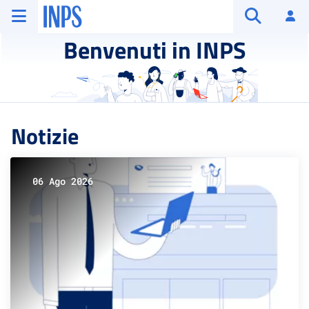
Vai al menu principale
Vai al contenuto principale
Vai al pie' di pagina
INPS ()
Ac
Apri cerca
Benvenuti in INPS
Notizie
06 Ago 2026