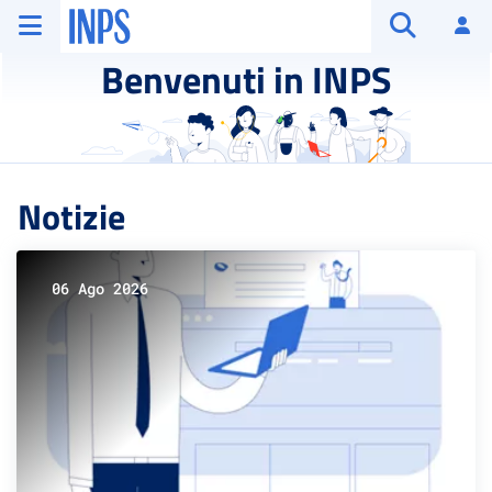
Vai al menu principale
Vai al contenuto principale
Vai al pie' di pagina
INPS ()
Ac
Apri cerca
Benvenuti in INPS
Notizie
06 Ago 2026