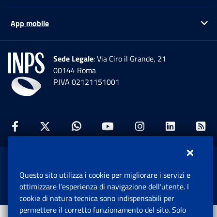
App mobile
Ap
Sede Legale
: Via Ciro il Grande, 21
00144 Roma
P.IVA 02121151001
Facebook: Apre una nuova finestra
Twitter: Apre una nuova finestra
Whatsapp: Apre una nuova fi
Youtube: Apre una nuo
Instagram: Apre
Linkedin:
Rs
www.inps.gov.it © 1997-2026
Questo sito utilizza i cookie per migliorare i servizi e
Istituto Nazionale Previdenza Sociale.
ottimizzare l’esperienza di navigazione dell’utente. I
Tutti i diritti riservati.
cookie di natura tecnica sono indispensabili per
permettere il corretto funzionamento del sito. Solo