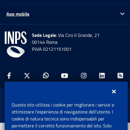
App mobile
Ap
Sede Legale
: Via Ciro il Grande, 21
00144 Roma
P.IVA 02121151001
Facebook: Apre una nuova finestra
Twitter: Apre una nuova finestra
Whatsapp: Apre una nuova fi
Youtube: Apre una nuo
Instagram: Apre
Linkedin:
Rs
www.inps.gov.it © 1997-2026
Questo sito utilizza i cookie per migliorare i servizi e
Istituto Nazionale Previdenza Sociale.
ottimizzare l’esperienza di navigazione dell’utente. I
Tutti i diritti riservati.
cookie di natura tecnica sono indispensabili per
permettere il corretto funzionamento del sito. Solo