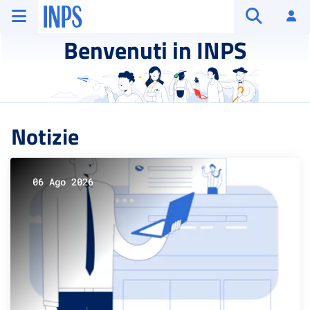
Vai al menu principale
Vai al contenuto principale
Vai al pie' di pagina
INPS ()
Ac
Apri cerca
Benvenuti in INPS
Notizie
06 Ago 2026