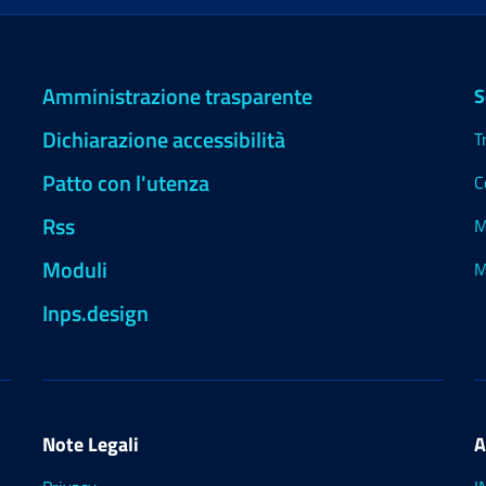
Amministrazione trasparente
S
Dichiarazione accessibilità
T
Patto con l'utenza
C
Rss
M
Moduli
M
Inps.design
Note Legali
A