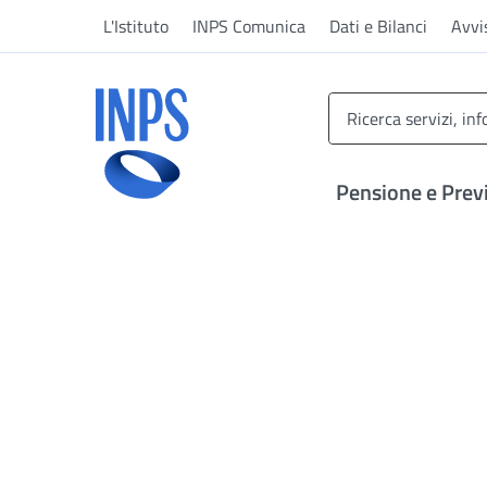
Vai al menu principale
Vai al contenuto principale
Vai al pie' di pagina
L'Istituto
INPS Comunica
Dati e Bilanci
Avvi
INPS ()
Pensione e Prev