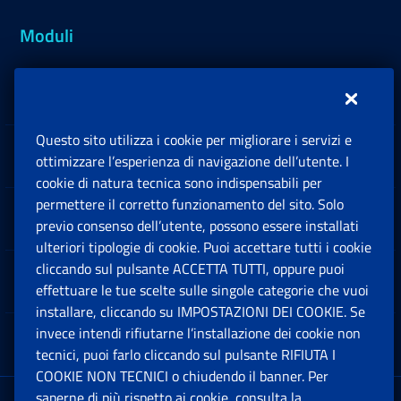
Moduli
Inps.design
Questo sito utilizza i cookie per migliorare i servizi e
Sedi e Contatti
ottimizzare l’esperienza di navigazione dell’utente. I
Ap
cookie di natura tecnica sono indispensabili per
permettere il corretto funzionamento del sito. Solo
Software
previo consenso dell’utente, possono essere installati
Ap
ulteriori tipologie di cookie. Puoi accettare tutti i cookie
cliccando sul pulsante ACCETTA TUTTI, oppure puoi
Note Legali
effettuare le tue scelte sulle singole categorie che vuoi
Ap
installare, cliccando su IMPOSTAZIONI DEI COOKIE. Se
invece intendi rifiutarne l’installazione dei cookie non
App mobile
Ap
tecnici, puoi farlo cliccando sul pulsante RIFIUTA I
COOKIE NON TECNICI o chiudendo il banner. Per
saperne di più rispetto ai cookie, consulta la