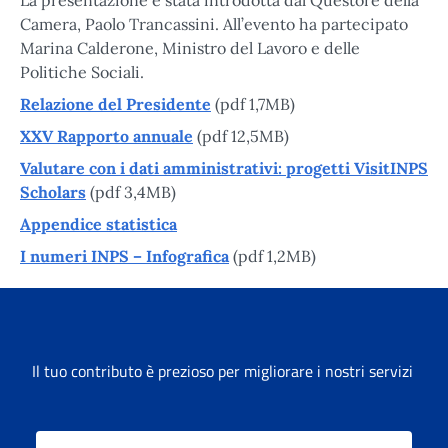
Camera, Paolo Trancassini. All’evento ha partecipato
Marina Calderone, Ministro del Lavoro e delle
Politiche Sociali.
Relazione del Presidente
(pdf 1,7MB)
XXV Rapporto annuale
(pdf 12,5MB)
Valutare con i dati amministrativi: progetti VisitINPS
Scholars
(pdf 3,4MB)
Appendice statistica
I numeri INPS – Infografica
(pdf 1,2MB)
Il tuo contributo è prezioso per migliorare i nostri servizi