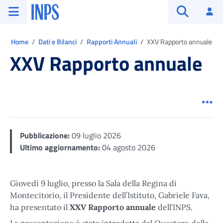
Vai al menu principale
Vai al contenuto principale
Vai al pie' di pagina
INPS ()
Ac
Apri cerca
Ti trovi in:
Home
Dati e Bilanci
Rapporti Annuali
XXV Rapporto annuale
XXV Rapporto annuale
Men
Pubblicazione:
09 luglio 2026
Ultimo aggiornamento:
04 agosto 2026
Giovedì 9 luglio, presso la Sala della Regina di
Montecitorio, il Presidente dell’Istituto, Gabriele Fava,
ha presentato il
XXV Rapporto annuale
dell'INPS.
La presentazione è stata introdotta dal Questore della