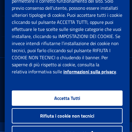
permettere il corretto funzionamento del sito. Solo
Software
previo consenso dell’utente, possono essere installati
Ap
ulteriori tipologie di cookie. Puoi accettare tutti i cookie
cliccando sul pulsante ACCETTA TUTTI, oppure puoi
Note Legali
effettuare le tue scelte sulle singole categorie che vuoi
Ap
installare, cliccando su IMPOSTAZIONI DEI COOKIE. Se
invece intendi rifiutarne l’installazione dei cookie non
App mobile
Ap
tecnici, puoi farlo cliccando sul pulsante RIFIUTA I
COOKIE NON TECNICI o chiudendo il banner. Per
saperne di più rispetto ai cookie, consulta la
Sede Legale
: Via Ciro il Grande, 21
relativa informativa sulle
informazioni sulla privacy
.
00144 Roma
P.IVA 02121151001
Accetta Tutti
Facebook: Apre una nuova finestra
Twitter: Apre una nuova finestra
Whatsapp: Apre una nuova fi
Youtube: Apre una nuo
Instagram: Apre
Linkedin:
Rs
Rifiuta i cookie non tecnici