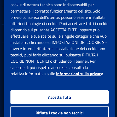
cookie di natura tecnica sono indispensabili per
permettere il corretto funzionamento del sito. Solo
Software
previo consenso dell’utente, possono essere installati
Ap
ulteriori tipologie di cookie. Puoi accettare tutti i cookie
cliccando sul pulsante ACCETTA TUTTI, oppure puoi
Note Legali
effettuare le tue scelte sulle singole categorie che vuoi
Ap
installare, cliccando su IMPOSTAZIONI DEI COOKIE. Se
invece intendi rifiutarne l’installazione dei cookie non
App mobile
Ap
tecnici, puoi farlo cliccando sul pulsante RIFIUTA I
COOKIE NON TECNICI o chiudendo il banner. Per
saperne di più rispetto ai cookie, consulta la
Sede Legale
: Via Ciro il Grande, 21
relativa informativa sulle
informazioni sulla privacy
.
00144 Roma
P.IVA 02121151001
Accetta Tutti
Facebook: Apre una nuova finestra
Twitter: Apre una nuova finestra
Whatsapp: Apre una nuova fi
Youtube: Apre una nuo
Instagram: Apre
Linkedin:
Rs
Rifiuta i cookie non tecnici