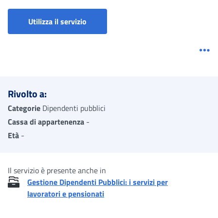
Portale TFR - Gestione dipendenti pubb
Utilizza il servizio
Me
Rivolto a:
Categorie
Dipendenti pubblici
Cassa di appartenenza
-
Età
-
Il servizio è presente anche in
Gestione Dipendenti Pubblici: i servizi per
lavoratori e pensionati