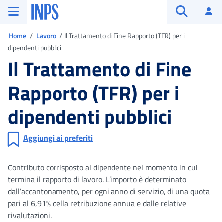
Vai al menu principale
Vai al contenuto principale
Vai al pie' di pagina
INPS ()
Ac
Apri cerca
Ti trovi in
Home
Lavoro
Il Trattamento di Fine Rapporto (TFR) per i
dipendenti pubblici
Il Trattamento di Fine
Rapporto (TFR) per i
dipendenti pubblici
Aggiungi ai preferiti
Contributo corrisposto al dipendente nel momento in cui
termina il rapporto di lavoro. L’importo è determinato
dall’accantonamento, per ogni anno di servizio, di una quota
pari al 6,91% della retribuzione annua e dalle relative
rivalutazioni.