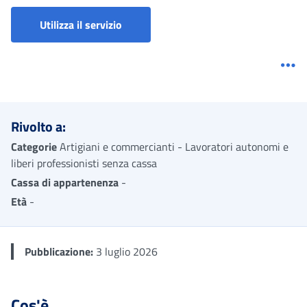
Simulatore Calcolo Contributi Artigian
Utilizza il servizio
Me
Rivolto a:
Categorie
Artigiani e commercianti - Lavoratori autonomi e
liberi professionisti senza cassa
Cassa di appartenenza
-
Età
-
Pubblicazione:
3 luglio 2026
Cos'è