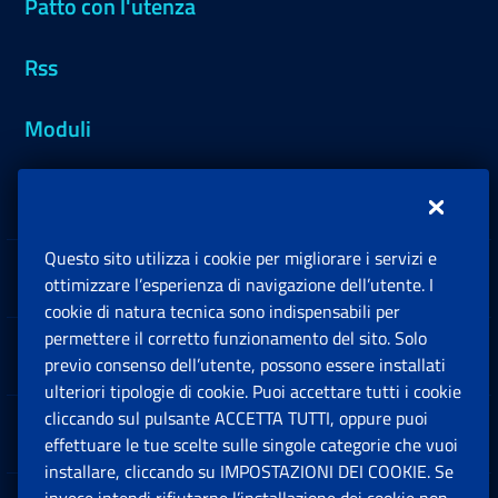
Patto con l'utenza
Rss
Moduli
Inps.design
Questo sito utilizza i cookie per migliorare i servizi e
Sedi e Contatti
ottimizzare l’esperienza di navigazione dell’utente. I
Ap
cookie di natura tecnica sono indispensabili per
permettere il corretto funzionamento del sito. Solo
Software
previo consenso dell’utente, possono essere installati
Ap
ulteriori tipologie di cookie. Puoi accettare tutti i cookie
cliccando sul pulsante ACCETTA TUTTI, oppure puoi
Note Legali
effettuare le tue scelte sulle singole categorie che vuoi
Ap
installare, cliccando su IMPOSTAZIONI DEI COOKIE. Se