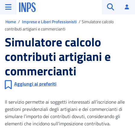
Vai al menu principale
Vai al contenuto principale
Vai al pie' di pagina
INPS ()
Ac
Apri cerca
Ti trovi in
Home
Imprese e Liberi Professionisti
Simulatore calcolo
contributi artigiani e commercianti
Simulatore calcolo
contributi artigiani e
commercianti
Aggiungi ai preferiti
Il servizio permette ai soggetti interessati all’iscrizione alle
gestioni previdenziali degli artigiani e dei commercianti di
simulare l’importo dei contributi dovuti, considerando gli
elementi che incidono sull’imposizione contributiva.