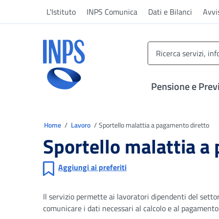
Vai al menu principale
Vai al contenuto principale
Vai al pie' di pagina
L'Istituto
INPS Comunica
Dati e Bilanci
Avvi
INPS ()
Pensione e Prev
Ti trovi in
Home
Lavoro
Sportello malattia a pagamento diretto
Sportello malattia a
Aggiungi ai preferiti
Il servizio permette ai lavoratori dipendenti del settor
comunicare i dati necessari al calcolo e al pagamento 