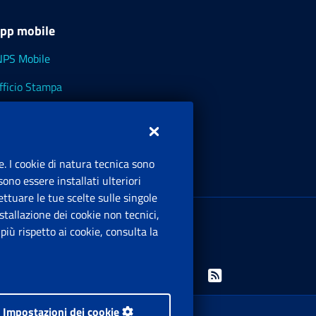
pp mobile
NPS Mobile
fficio Stampa
NPS - Museo Multimediale
NPS Cassetto Artigiani e Commercianti
e. I cookie di natura tecnica sono
ono essere installati ulteriori
ttuare le tue scelte sulle singole
ede Legale
: Via Ciro il Grande, 21
tallazione dei cookie non tecnici,
00144 Roma
iù rispetto ai cookie, consulta la
.IVA 02121151001
Facebook: Apre una nuova finestra
Twitter: Apre una nuova finestra
Whatsapp: Apre una nuova finestra
Youtube: Apre una nuova fine
Instagram: Apre una nuo
Linkedin: Apre una 
Rss: Apre una
Impostazioni dei cookie