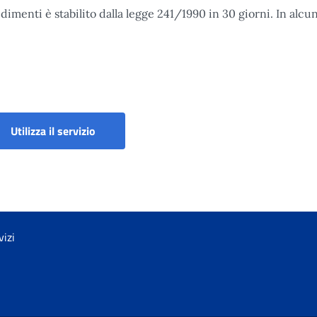
menti è stabilito dalla legge 241/1990 in 30 giorni. In alcuni
imento
Sportello malattia a pagamento diretto
Utilizza il servizio
vizi