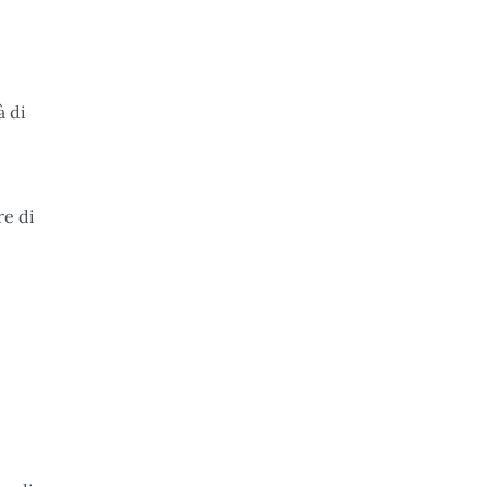
à di
re di