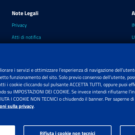
Note Legali
A
Privacy
I
Atti di notifica
U
Impostazioni dei cookie
I
I
liorare i servizi e ottimizzare l’esperienza di navigazione dell’utent
retto funzionamento del sito. Solo previo consenso dell’utente, poss
tutti i cookie cliccando sul pulsante ACCETTA TUTTI, oppure puoi effe
S
ando su IMPOSTAZIONI DEI COOKIE. Se invece intendi rifiutarne l’ins
FIUTA I COOKIE NON TECNICI o chiudendo il banner. Per saperne di p
P
oni sulla privacy
.
Rifiuta i cookie non tecnici