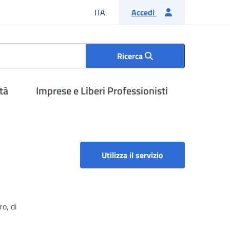
Lingua italiana
ITA
Accedi
Ricerca
tà
Imprese e Liberi Professionisti
Sportello malattia
Utilizza il servizio
ro, di