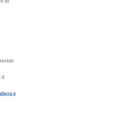
re di
revisti
 il
liera e