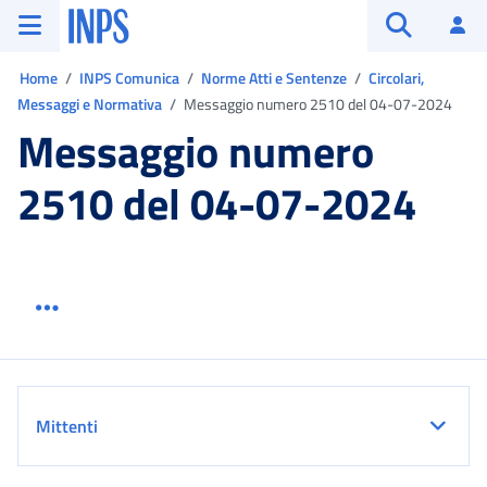
Vai al menu principale
Vai al contenuto principale
Vai al pie' di pagina
INPS ()
Ac
Apri cerca
Ti trovi in:
Home
INPS Comunica
Norme Atti e Sentenze
Circolari,
Messaggi e Normativa
Messaggio numero 2510 del 04-07-2024
Messaggio numero
2510 del 04-07-2024
Menu link servizio sezione
Dettaglio
Mittenti