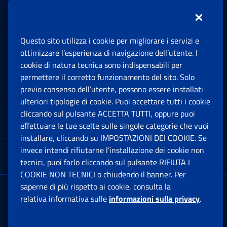
Inps.design
Questo sito utilizza i cookie per migliorare i servizi e
Sedi e Contatti
ottimizzare l’esperienza di navigazione dell’utente. I
Ap
cookie di natura tecnica sono indispensabili per
permettere il corretto funzionamento del sito. Solo
Software
previo consenso dell’utente, possono essere installati
Ap
ulteriori tipologie di cookie. Puoi accettare tutti i cookie
cliccando sul pulsante ACCETTA TUTTI, oppure puoi
Note Legali
effettuare le tue scelte sulle singole categorie che vuoi
Ap
installare, cliccando su IMPOSTAZIONI DEI COOKIE. Se
invece intendi rifiutarne l’installazione dei cookie non
App mobile
Ap
tecnici, puoi farlo cliccando sul pulsante RIFIUTA I
COOKIE NON TECNICI o chiudendo il banner. Per
saperne di più rispetto ai cookie, consulta la
Sede Legale
: Via Ciro il Grande, 21
relativa informativa sulle
informazioni sulla privacy
.
00144 Roma
P.IVA 02121151001