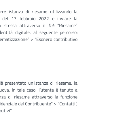
rre istanza di riesame utilizzando la
3 del 17 febbraio 2022 e inviare la
a stessa attraverso il
link
“Riesame”
dentità digitale, al seguente percorso:
lematizzazione” > “Esonero contributivo
già presentato un’istanza di riesame, la
va. In tale caso, l’utente è tenuto a
anza di riesame attraverso la funzione
idenziale del Contribuente” > “Contatti”,
butivi”.