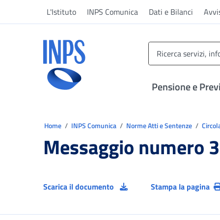
Vai al menu principale
Vai al contenuto principale
Vai al pie' di pagina
L'Istituto
INPS Comunica
Dati e Bilanci
Avvi
INPS ()
Pensione e Prev
Ti trovi in:
Home
INPS Comunica
Norme Atti e Sentenze
Circol
Messaggio numero 3
Scarica il documento
Stampa la pagina