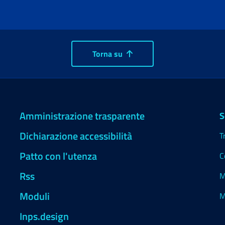
Torna su
Amministrazione trasparente
S
Dichiarazione accessibilità
T
Patto con l'utenza
C
Rss
M
Moduli
M
Inps.design