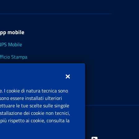
pp mobile
NPS Mobile
fficio Stampa
NPS - Museo Multimediale
NPS Cassetto Artigiani e Commercianti
e. I cookie di natura tecnica sono
ono essere installati ulteriori
ttuare le tue scelte sulle singole
ede Legale
: Via Ciro il Grande, 21
tallazione dei cookie non tecnici,
00144 Roma
iù rispetto ai cookie, consulta la
.IVA 02121151001