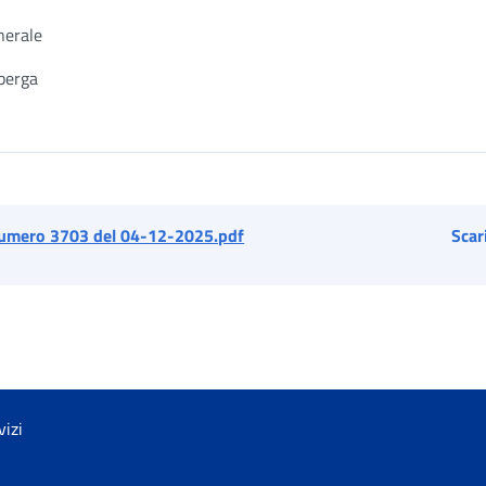
nerale
mberga
umero 3703 del 04-12-2025.pdf
Scar
vizi