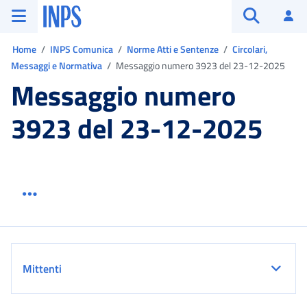
Vai al menu principale
Vai al contenuto principale
Vai al pie' di pagina
INPS ()
Ac
Apri cerca
Ti trovi in:
Home
INPS Comunica
Norme Atti e Sentenze
Circolari,
Messaggi e Normativa
Messaggio numero 3923 del 23-12-2025
Messaggio numero
3923 del 23-12-2025
Menu link servizio sezione
Dettaglio
Mittenti