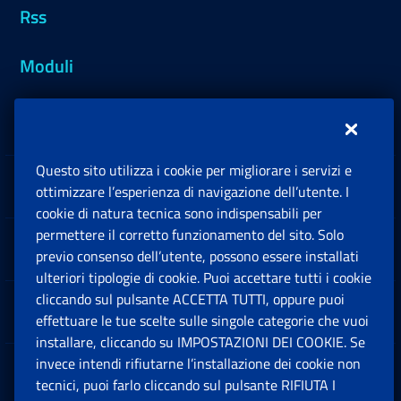
Rss
Moduli
Inps.design
Questo sito utilizza i cookie per migliorare i servizi e
Sedi e Contatti
ottimizzare l’esperienza di navigazione dell’utente. I
Ap
cookie di natura tecnica sono indispensabili per
permettere il corretto funzionamento del sito. Solo
Software
previo consenso dell’utente, possono essere installati
Ap
ulteriori tipologie di cookie. Puoi accettare tutti i cookie
cliccando sul pulsante ACCETTA TUTTI, oppure puoi
Note Legali
effettuare le tue scelte sulle singole categorie che vuoi
Ap
installare, cliccando su IMPOSTAZIONI DEI COOKIE. Se
invece intendi rifiutarne l’installazione dei cookie non
App mobile
Ap
tecnici, puoi farlo cliccando sul pulsante RIFIUTA I