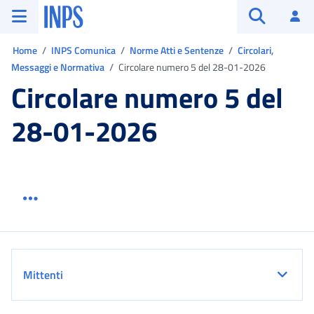
Vai al menu principale
Vai al contenuto principale
Vai al pie' di pagina
INPS ()
Ac
Apri cerca
Ti trovi in:
Home
INPS Comunica
Norme Atti e Sentenze
Circolari,
Messaggi e Normativa
Circolare numero 5 del 28-01-2026
Circolare numero 5 del
28-01-2026
Menu link servizio sezione
Dettaglio
Mittenti