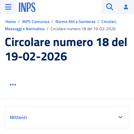
Vai al menu principale
Vai al contenuto principale
Vai al pie' di pagina
INPS ()
Ac
Apri cerca
Ti trovi in:
Home
INPS Comunica
Norme Atti e Sentenze
Circolari,
Messaggi e Normativa
Circolare numero 18 del 19-02-2026
Circolare numero 18 del
19-02-2026
Menu link servizio sezione
Dettaglio
Mittenti