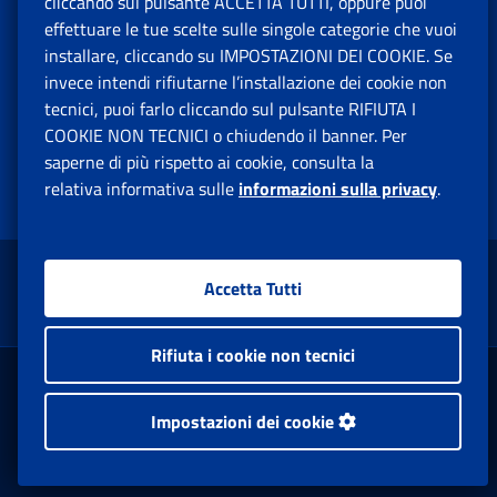
cliccando sul pulsante ACCETTA TUTTI, oppure puoi
effettuare le tue scelte sulle singole categorie che vuoi
installare, cliccando su IMPOSTAZIONI DEI COOKIE. Se
Il tuo contributo è prezioso per migliorare i nostri servizi
invece intendi rifiutarne l’installazione dei cookie non
tecnici, puoi farlo cliccando sul pulsante RIFIUTA I
COOKIE NON TECNICI o chiudendo il banner. Per
Lasciaci la tua opinione
saperne di più rispetto ai cookie, consulta la
relativa informativa sulle
informazioni sulla privacy
.
Accetta Tutti
Torna su
Rifiuta i cookie non tecnici
Pensione e Previdenza
Impostazioni dei cookie
Lavoro