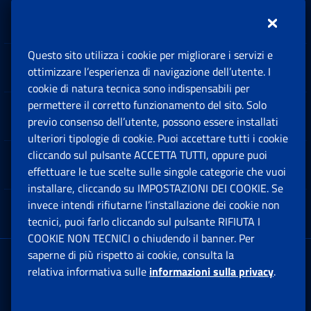
Inps.design
Questo sito utilizza i cookie per migliorare i servizi e
Sedi e Contatti
ottimizzare l’esperienza di navigazione dell’utente. I
Ap
cookie di natura tecnica sono indispensabili per
permettere il corretto funzionamento del sito. Solo
Software
previo consenso dell’utente, possono essere installati
Ap
ulteriori tipologie di cookie. Puoi accettare tutti i cookie
cliccando sul pulsante ACCETTA TUTTI, oppure puoi
Note Legali
effettuare le tue scelte sulle singole categorie che vuoi
Ap
installare, cliccando su IMPOSTAZIONI DEI COOKIE. Se
invece intendi rifiutarne l’installazione dei cookie non
App mobile
Ap
tecnici, puoi farlo cliccando sul pulsante RIFIUTA I
COOKIE NON TECNICI o chiudendo il banner. Per
saperne di più rispetto ai cookie, consulta la
Sede Legale
: Via Ciro il Grande, 21
relativa informativa sulle
informazioni sulla privacy
.
00144 Roma
P.IVA 02121151001