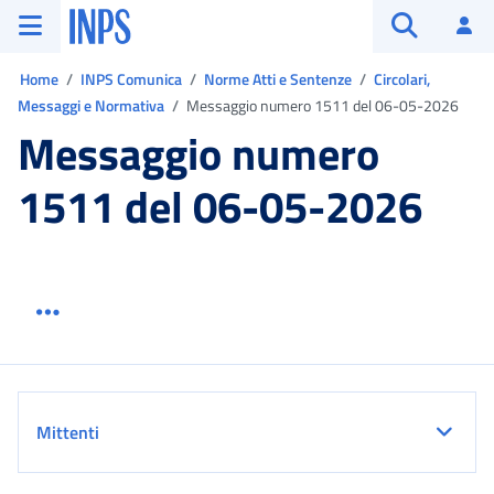
Vai al menu principale
Vai al contenuto principale
Vai al pie' di pagina
INPS ()
Ac
Apri cerca
Ti trovi in:
Home
INPS Comunica
Norme Atti e Sentenze
Circolari,
Messaggi e Normativa
Messaggio numero 1511 del 06-05-2026
Messaggio numero
1511 del 06-05-2026
Menu link servizio sezione
Dettaglio
Mittenti