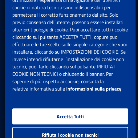
ottimizzare l’esperienza di navigazione dell’utente. I
Ap
cookie di natura tecnica sono indispensabili per
permettere il corretto funzionamento del sito. Solo
Software
previo consenso dell’utente, possono essere installati
Ap
ulteriori tipologie di cookie. Puoi accettare tutti i cookie
cliccando sul pulsante ACCETTA TUTTI, oppure puoi
Note Legali
effettuare le tue scelte sulle singole categorie che vuoi
Ap
installare, cliccando su IMPOSTAZIONI DEI COOKIE. Se
invece intendi rifiutarne l’installazione dei cookie non
App mobile
Ap
tecnici, puoi farlo cliccando sul pulsante RIFIUTA I
COOKIE NON TECNICI o chiudendo il banner. Per
saperne di più rispetto ai cookie, consulta la
Sede Legale
: Via Ciro il Grande, 21
relativa informativa sulle
informazioni sulla privacy
.
00144 Roma
P.IVA 02121151001
Accetta Tutti
Facebook: Apre una nuova finestra
Twitter: Apre una nuova finestra
Whatsapp: Apre una nuova fi
Youtube: Apre una nuo
Instagram: Apre
Linkedin:
Rs
Rifiuta i cookie non tecnici