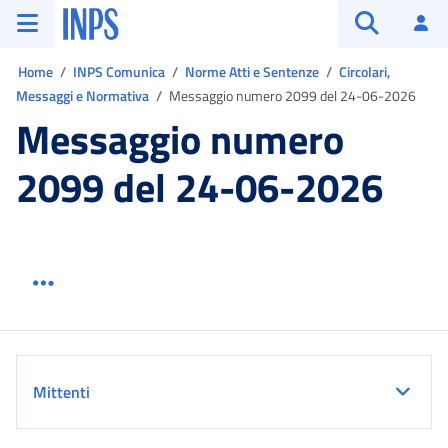
Vai al menu principale
Vai al contenuto principale
Vai al pie' di pagina
INPS ()
Ac
Apri cerca
Ti trovi in:
Home
INPS Comunica
Norme Atti e Sentenze
Circolari,
Messaggi e Normativa
Messaggio numero 2099 del 24-06-2026
Messaggio numero
2099 del 24-06-2026
Menu link servizio sezione
Dettaglio
Mittenti