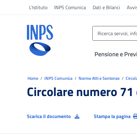
Vai al menu principale
Vai al contenuto principale
Vai al pie' di pagina
L'Istituto
INPS Comunica
Dati e Bilanci
Avvi
INPS ()
Pensione e Prev
Ti trovi in:
Home
INPS Comunica
Norme Atti e Sentenze
Circol
Circolare numero 71
Scarica il documento
Stampa la pagina