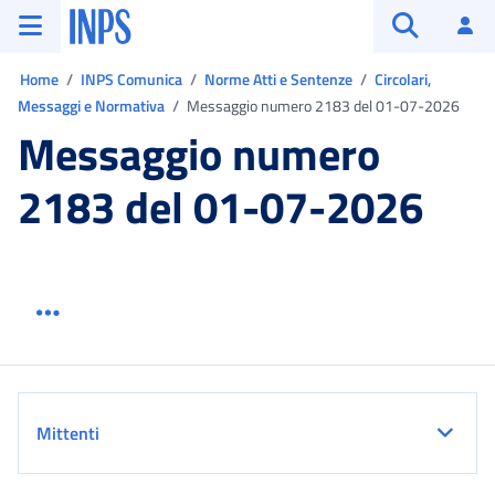
Vai al menu principale
Vai al contenuto principale
Vai al pie' di pagina
INPS ()
Ac
Apri cerca
Ti trovi in:
Home
INPS Comunica
Norme Atti e Sentenze
Circolari,
Messaggi e Normativa
Messaggio numero 2183 del 01-07-2026
Messaggio numero
2183 del 01-07-2026
Menu link servizio sezione
Dettaglio
Mittenti