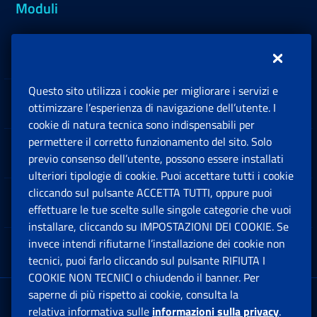
Moduli
Inps.design
Questo sito utilizza i cookie per migliorare i servizi e
Sedi e Contatti
ottimizzare l’esperienza di navigazione dell’utente. I
Ap
cookie di natura tecnica sono indispensabili per
permettere il corretto funzionamento del sito. Solo
Software
previo consenso dell’utente, possono essere installati
Ap
ulteriori tipologie di cookie. Puoi accettare tutti i cookie
cliccando sul pulsante ACCETTA TUTTI, oppure puoi
Note Legali
effettuare le tue scelte sulle singole categorie che vuoi
Ap
installare, cliccando su IMPOSTAZIONI DEI COOKIE. Se
invece intendi rifiutarne l’installazione dei cookie non
App mobile
Ap
tecnici, puoi farlo cliccando sul pulsante RIFIUTA I
COOKIE NON TECNICI o chiudendo il banner. Per
saperne di più rispetto ai cookie, consulta la
Sede Legale
: Via Ciro il Grande, 21
relativa informativa sulle
informazioni sulla privacy
.