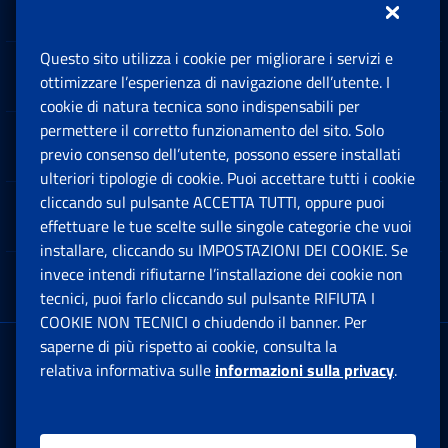
Questo sito utilizza i cookie per migliorare i servizi e
Sedi e Contatti
ottimizzare l’esperienza di navigazione dell’utente. I
Ap
cookie di natura tecnica sono indispensabili per
permettere il corretto funzionamento del sito. Solo
Software
previo consenso dell’utente, possono essere installati
Ap
ulteriori tipologie di cookie. Puoi accettare tutti i cookie
cliccando sul pulsante ACCETTA TUTTI, oppure puoi
Note Legali
effettuare le tue scelte sulle singole categorie che vuoi
Ap
installare, cliccando su IMPOSTAZIONI DEI COOKIE. Se
invece intendi rifiutarne l’installazione dei cookie non
App mobile
Ap
tecnici, puoi farlo cliccando sul pulsante RIFIUTA I
COOKIE NON TECNICI o chiudendo il banner. Per
saperne di più rispetto ai cookie, consulta la
Sede Legale
: Via Ciro il Grande, 21
relativa informativa sulle
informazioni sulla privacy
.
00144 Roma
P.IVA 02121151001