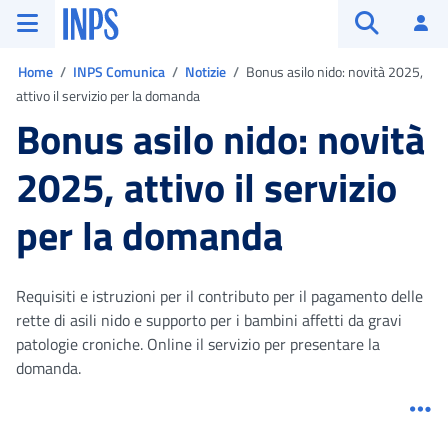
Vai al menu principale
Vai al contenuto principale
Vai al pie' di pagina
INPS ()
Ac
Apri cerca
Ti trovi in:
Home
INPS Comunica
Notizie
Bonus asilo nido: novità 2025,
attivo il servizio per la domanda
Bonus asilo nido: novità
2025, attivo il servizio
per la domanda
Requisiti e istruzioni per il contributo per il pagamento delle
rette di asili nido e supporto per i bambini affetti da gravi
patologie croniche. Online il servizio per presentare la
domanda.
Me