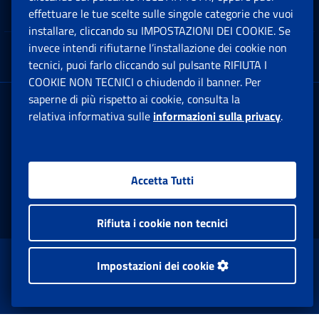
Note Legali
effettuare le tue scelte sulle singole categorie che vuoi
Ap
installare, cliccando su IMPOSTAZIONI DEI COOKIE. Se
invece intendi rifiutarne l’installazione dei cookie non
App mobile
Ap
tecnici, puoi farlo cliccando sul pulsante RIFIUTA I
COOKIE NON TECNICI o chiudendo il banner. Per
saperne di più rispetto ai cookie, consulta la
Sede Legale
: Via Ciro il Grande, 21
relativa informativa sulle
informazioni sulla privacy
.
00144 Roma
P.IVA 02121151001
Accetta Tutti
Facebook: Apre una nuova finestra
Twitter: Apre una nuova finestra
Whatsapp: Apre una nuova fi
Youtube: Apre una nuo
Instagram: Apre
Linkedin:
Rs
Rifiuta i cookie non tecnici
www.inps.gov.it © 1997-2026
Impostazioni dei cookie
Istituto Nazionale Previdenza Sociale.
Tutti i diritti riservati.