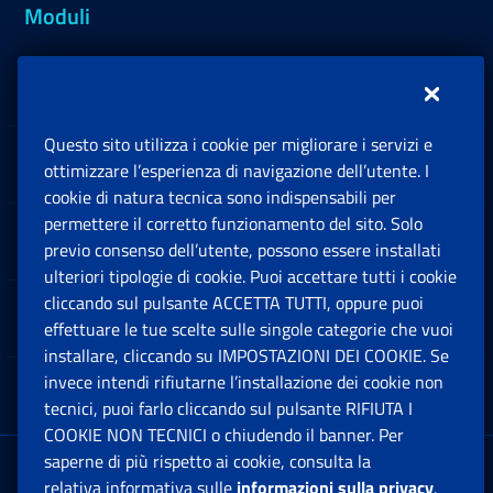
Moduli
Inps.design
Questo sito utilizza i cookie per migliorare i servizi e
Sedi e Contatti
ottimizzare l’esperienza di navigazione dell’utente. I
Ap
cookie di natura tecnica sono indispensabili per
permettere il corretto funzionamento del sito. Solo
Software
previo consenso dell’utente, possono essere installati
Ap
ulteriori tipologie di cookie. Puoi accettare tutti i cookie
cliccando sul pulsante ACCETTA TUTTI, oppure puoi
Note Legali
effettuare le tue scelte sulle singole categorie che vuoi
Ap
installare, cliccando su IMPOSTAZIONI DEI COOKIE. Se
invece intendi rifiutarne l’installazione dei cookie non
App mobile
Ap
tecnici, puoi farlo cliccando sul pulsante RIFIUTA I
COOKIE NON TECNICI o chiudendo il banner. Per
saperne di più rispetto ai cookie, consulta la
Sede Legale
: Via Ciro il Grande, 21
relativa informativa sulle
informazioni sulla privacy
.