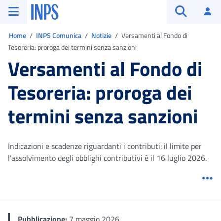
Vai al menu principale
Vai al contenuto principale
Vai al pie' di pagina
INPS ()
Ac
Apri cerca
Ti trovi in:
Home
INPS Comunica
Notizie
Versamenti al Fondo di
Tesoreria: proroga dei termini senza sanzioni
Versamenti al Fondo di
Tesoreria: proroga dei
termini senza sanzioni
Indicazioni e scadenze riguardanti i contributi: il limite per
l’assolvimento degli obblighi contributivi è il 16 luglio 2026.
Me
Pubblicazione:
7 maggio 2026