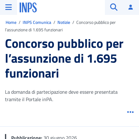
Vai al menu principale
Vai al contenuto principale
Vai al pie' di pagina
INPS ()
Ac
Apri cerca
Ti trovi in:
Home
INPS Comunica
Notizie
Concorso pubblico per
l’assunzione di 1.695 funzionari
Concorso pubblico per
l’assunzione di 1.695
funzionari
La domanda di partecipazione deve essere presentata
tramite il Portale inPA.
Me
Pubblicazione:
30 giugno 2026