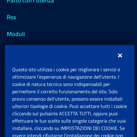
Patto con l'utenza
Rss
Moduli
Inps.design
Questo sito utilizza i cookie per migliorare i servizi e
Sedi e Contatti
ottimizzare l’esperienza di navigazione dell’utente. I
Ap
cookie di natura tecnica sono indispensabili per
permettere il corretto funzionamento del sito. Solo
Software
previo consenso dell’utente, possono essere installati
Ap
ulteriori tipologie di cookie. Puoi accettare tutti i cookie
cliccando sul pulsante ACCETTA TUTTI, oppure puoi
Note Legali
effettuare le tue scelte sulle singole categorie che vuoi
Ap
installare, cliccando su IMPOSTAZIONI DEI COOKIE. Se
invece intendi rifiutarne l’installazione dei cookie non