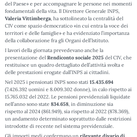
del Paese» e per accompagnare le persone nei momenti
fondamentali della vita. Il Direttore Generale INPS,
Valeria Vittimberga
, ha sottolineato la centralità del
CIV come spazio democratico «in cui entra la voce dei
territori e delle famiglie» e ha evidenziato l’importanza
della collaborazione fra gli Organi dell’Istituto.
I lavori della giornata prevedevano anche la
presentazione del
Rendiconto sociale 2025
del CIV, che
restituisce un quadro dettagliato dell’attività svolta e
delle prestazioni erogate dall’INPS ai cittadini.
Nel 2025 i pensionati INPS sono stati
15.435.694
(7.426.392 uomini e 8.009.302 donne), in calo rispetto ai
15.765.032 del 2022. Le pensioni previdenziali liquidate
nell’anno sono state
834.658
, in diminuzione sia
rispetto al 2024 (861.949), sia rispetto al 2022 (878.369),
un andamento determinato soprattutto dalle restrizioni
introdotte di recente nel sistema previdenziale.
Gli importi medi confermano un
rilevante divario di