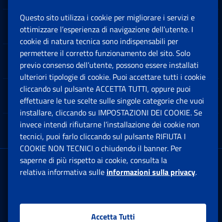
Questo sito utilizza i cookie per migliorare i servizi e
Sedi e Contatti
ottimizzare l’esperienza di navigazione dell’utente. I
Ap
cookie di natura tecnica sono indispensabili per
permettere il corretto funzionamento del sito. Solo
Software
previo consenso dell’utente, possono essere installati
Ap
ulteriori tipologie di cookie. Puoi accettare tutti i cookie
cliccando sul pulsante ACCETTA TUTTI, oppure puoi
Note Legali
effettuare le tue scelte sulle singole categorie che vuoi
Ap
installare, cliccando su IMPOSTAZIONI DEI COOKIE. Se
invece intendi rifiutarne l’installazione dei cookie non
App mobile
Ap
tecnici, puoi farlo cliccando sul pulsante RIFIUTA I
COOKIE NON TECNICI o chiudendo il banner. Per
saperne di più rispetto ai cookie, consulta la
Sede Legale
: Via Ciro il Grande, 21
relativa informativa sulle
informazioni sulla privacy
.
00144 Roma
P.IVA 02121151001
Accetta Tutti