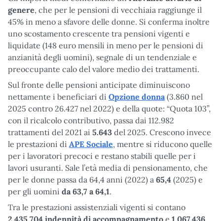
genere
, che per le pensioni di vecchiaia raggiunge il
45% in meno a sfavore delle donne. Si conferma inoltre
uno scostamento crescente tra pensioni vigenti e
liquidate (148 euro mensili in meno per le pensioni di
anzianità degli uomini), segnale di un tendenziale e
preoccupante calo del valore medio dei trattamenti.
Sul fronte delle pensioni anticipate diminuiscono
nettamente i beneficiari di
Opzione donna
(3.860 nel
2025 contro 26.427 nel 2022) e della quote: “Quota 103”,
con il ricalcolo contributivo, passa dai 112.982
trattamenti del 2021 ai
5.643
del 2025. Crescono invece
le prestazioni di
APE Sociale
, mentre si riducono quelle
per i lavoratori precoci e restano stabili quelle per i
lavori usuranti. Sale l’età media di pensionamento, che
per le donne passa da 64,4 anni (2022) a
65,4
(2025) e
per gli uomini
da 63,7 a
64,1
.
Tra le prestazioni assistenziali vigenti si contano
2.435.704 indennità di accompagnamento
e
1.067.436