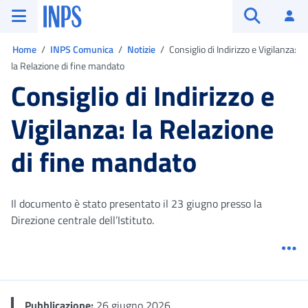
Vai al menu principale
Vai al contenuto principale
Vai al pie' di pagina
INPS ()
Ac
Apri cerca
Ti trovi in:
Home
INPS Comunica
Notizie
Consiglio di Indirizzo e Vigilanza:
la Relazione di fine mandato
Consiglio di Indirizzo e
Vigilanza: la Relazione
di fine mandato
Il documento è stato presentato il 23 giugno presso la
Direzione centrale dell’Istituto.
Me
Pubblicazione:
26 giugno 2026