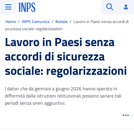
Vai al menu principale
Vai al contenuto principale
Vai al pie' di pagina
INPS ()
Ac
Apri cerca
Ti trovi in:
Home
INPS Comunica
Notizie
Lavoro in Paesi senza accordi di
sicurezza sociale: regolarizzazioni
Lavoro in Paesi senza
accordi di sicurezza
sociale: regolarizzazioni
I datori che da gennaio a giugno 2026 hanno operato in
difformità dalle istruzioni istituzionali possono sanare tali
periodi senza oneri aggiuntivi.
Me