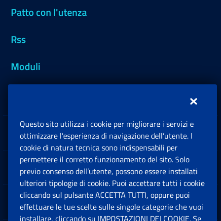
Patto con l'utenza
Rss
Moduli
Inps.design
Questo sito utilizza i cookie per migliorare i servizi e
Sedi e Contatti
ottimizzare l’esperienza di navigazione dell’utente. I
Ap
cookie di natura tecnica sono indispensabili per
permettere il corretto funzionamento del sito. Solo
Software
previo consenso dell’utente, possono essere installati
Ap
ulteriori tipologie di cookie. Puoi accettare tutti i cookie
cliccando sul pulsante ACCETTA TUTTI, oppure puoi
Note Legali
effettuare le tue scelte sulle singole categorie che vuoi
Ap
installare, cliccando su IMPOSTAZIONI DEI COOKIE. Se