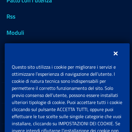
Patto con l'utenza
Rss
Moduli
Inps.design
Questo sito utilizza i cookie per migliorare i servizi e
Sedi e Contatti
ottimizzare l’esperienza di navigazione dell’utente. I
Ap
cookie di natura tecnica sono indispensabili per
permettere il corretto funzionamento del sito. Solo
Software
previo consenso dell’utente, possono essere installati
Ap
ulteriori tipologie di cookie. Puoi accettare tutti i cookie
cliccando sul pulsante ACCETTA TUTTI, oppure puoi
Note Legali
effettuare le tue scelte sulle singole categorie che vuoi
Ap
installare, cliccando su IMPOSTAZIONI DEI COOKIE. Se
invece intendi rifiutarne l’installazione dei cookie non