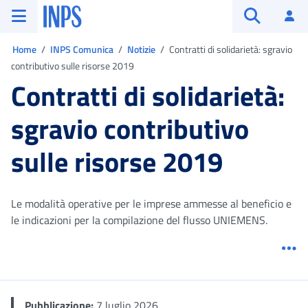
Vai al menu principale
Vai al contenuto principale
Vai al pie' di pagina
INPS ()
Ac
Apri cerca
Ti trovi in:
Home
INPS Comunica
Notizie
Contratti di solidarietà: sgravio
contributivo sulle risorse 2019
Contratti di solidarietà:
sgravio contributivo
sulle risorse 2019
Le modalità operative per le imprese ammesse al beneficio e
le indicazioni per la compilazione del flusso UNIEMENS.
Me
Pubblicazione:
7 luglio 2026