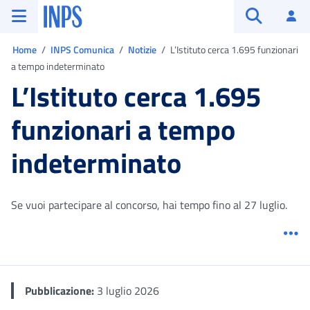
Vai al menu principale
Vai al contenuto principale
Vai al pie' di pagina
INPS ()
Ac
Apri cerca
Ti trovi in:
Home
INPS Comunica
Notizie
L’Istituto cerca 1.695 funzionari
a tempo indeterminato
L’Istituto cerca 1.695
funzionari a tempo
indeterminato
Se vuoi partecipare al concorso, hai tempo fino al 27 luglio.
Me
Pubblicazione:
3 luglio 2026