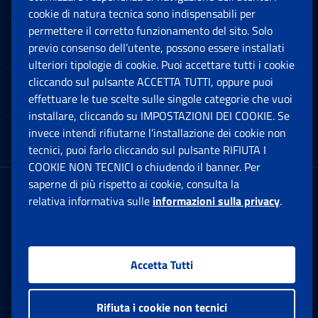
cookie di natura tecnica sono indispensabili per
permettere il corretto funzionamento del sito. Solo
Software
previo consenso dell’utente, possono essere installati
Ap
ulteriori tipologie di cookie. Puoi accettare tutti i cookie
cliccando sul pulsante ACCETTA TUTTI, oppure puoi
Note Legali
effettuare le tue scelte sulle singole categorie che vuoi
Ap
installare, cliccando su IMPOSTAZIONI DEI COOKIE. Se
invece intendi rifiutarne l’installazione dei cookie non
App mobile
Ap
tecnici, puoi farlo cliccando sul pulsante RIFIUTA I
COOKIE NON TECNICI o chiudendo il banner. Per
saperne di più rispetto ai cookie, consulta la
Sede Legale
: Via Ciro il Grande, 21
relativa informativa sulle
informazioni sulla privacy
.
00144 Roma
P.IVA 02121151001
Accetta Tutti
Facebook: Apre una nuova finestra
Twitter: Apre una nuova finestra
Whatsapp: Apre una nuova fi
Youtube: Apre una nuo
Instagram: Apre
Linkedin:
Rs
Rifiuta i cookie non tecnici